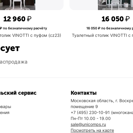
12 960
₽
12 960
₽ по безналичному расчёту
16 050
₽ п
Туалетный столик VINOTTI с пуфом (cz23)
Туалетный стол
есует
аспродажа
ьский сервис
Контакты
Московская область, г. Воскре
овары
помещение 9
нения
+7 (495) 230-10-91
(многокан
Пн-Пт 10.00 - 19.00
sale@unicomps.ru
Посмотреть на карте