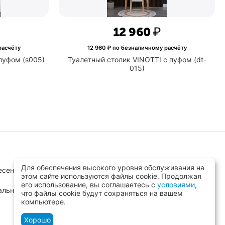
16 050
₽
12 960
₽
о безналичному расчёту
12 960
₽ по безналичному рас
ик VINOTTI с пуфом (s005)
Туалетный столик VINOTTI с п
015)
Для обеспечения высокого уровня обслуживания на
сенск, ул.Заводская д.8 стр.1
этом сайте используются файлы cookie. Продолжая
его использование, вы соглашаетесь с
условиями
,
альный)
что файлы cookie будут сохраняться на вашем
компьютере.
Хорошо