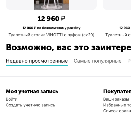
12 960
₽
расчёту
12 960
₽ по безналичному расчёту
пуфом (s010)
Туалетный столик VINOTTI с пуфом (cz20)
Возможно, вас это заинтер
Недавно просмотренные
Самые популярные
Р
Моя учетная запись
Покупател
Войти
Ваши заказы
Создать учетную запись
Избранные т
Список срав