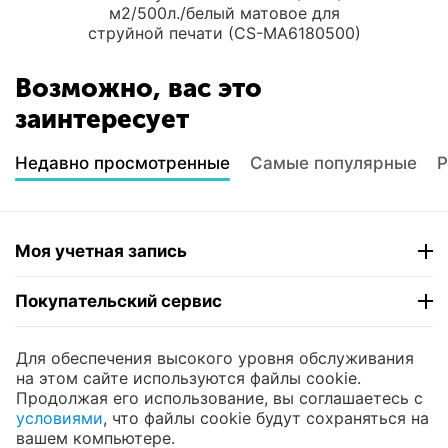
м2/500л./белый матовое для
струйной печати (CS-MA6180500)
Возможно, вас это
заинтересует
Недавно просмотренные
Самые популярные
Р
Моя учетная запись
Покупательский сервис
Контакты
Для обеспечения высокого уровня обслуживания
на этом сайте используются файлы cookie.
Продолжая его использование, вы соглашаетесь с
© 2004 - 2026 ЮНИКОМП. На базе
CS-Cart
и
условиями
, что файлы cookie будут сохраняться на
премиум темы —
© AB: UniTheme2
вашем компьютере.