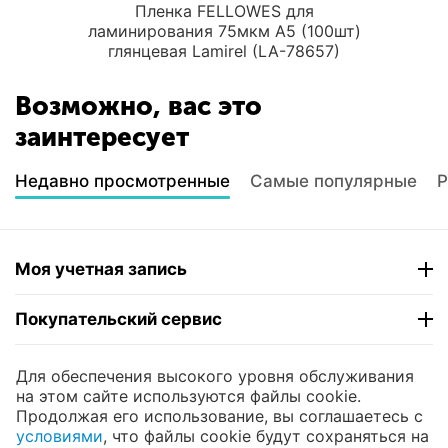
Пленка FELLOWES для
ламинирования 75мкм A5 (100шт)
глянцевая Lamirel (LA-78657)
Возможно, вас это
заинтересует
Недавно просмотренные
Самые популярные
Р
Моя учетная запись
Покупательский сервис
Контакты
Для обеспечения высокого уровня обслуживания
на этом сайте используются файлы cookie.
Продолжая его использование, вы соглашаетесь с
© 2004 - 2026 ЮНИКОМП. На базе
CS-Cart
и
условиями
, что файлы cookie будут сохраняться на
премиум темы —
© AB: UniTheme2