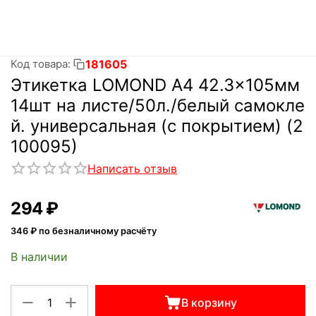
181605
Код товара:
Этикетка LOMOND A4 42.3x105мм
14шт на листе/50л./белый самокле
й. универсальная (с покрытием) (2
100095)
Написать отзыв
‍294‍
₽
346
₽ по безналичному расчёту
В наличии
+
−
В корзину