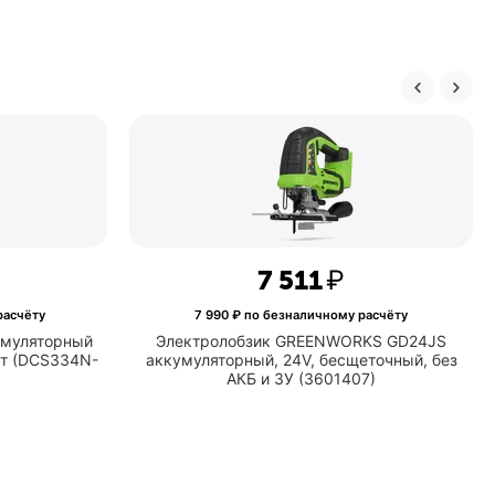
816
₽
7 511
₽
аличному расчёту
7 990
₽ по безналичному расчёту
ALT Аккумуляторный
Электролобзик GREENWORKS GD2
 XR 400 Вт (DCS334N-
аккумуляторный, 24V, бесщеточный,
J)
АКБ и ЗУ (3601407)