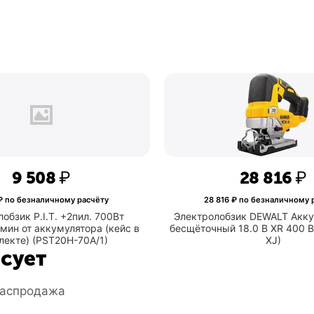
9 508
₽
28 
9 508
₽ по безналичному расчёту
28 816
₽ по безн
Электролобзик P.I.T. +2пил. 700Вт
Электролобзик DEW
00ходов/мин от аккумулятора (кейс в
бесщёточный 18.0 В
комплекте) (PST20H-70A/1)
X
есует
аспродажа