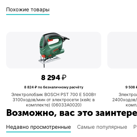
Похожие товары
8 294
₽
у
8 824
₽ по безналичному расчёту
500Вт
Электролобзик BOSCH PST 700 E 500Вт
ти
3100ходов/мин от электросети (кейс в
24
комплекте) (06033A0020)
Возможно, вас это заинтер
Недавно просмотренные
Самые популярные
Р