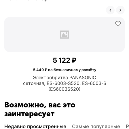
5 122
₽
5 449
₽ по безналичному расчёту
Электробритва PANASONIC
сеточная, ES-6003-S520, ES-6003-S
(ES6003S520)
Возможно, вас это
заинтересует
Недавно просмотренные
Самые популярные
Р