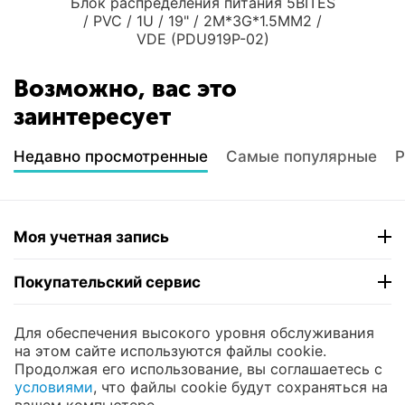
Блок распределения питания 5BITES
/ PVC / 1U / 19" / 2M*3G*1.5MM2 /
VDE (PDU919P-02)
Возможно, вас это
заинтересует
Недавно просмотренные
Самые популярные
Р
Моя учетная запись
Покупательский сервис
Контакты
Для обеспечения высокого уровня обслуживания
на этом сайте используются файлы cookie.
Продолжая его использование, вы соглашаетесь с
© 2004 - 2026 ЮНИКОМП. На базе
CS-Cart
и
условиями
, что файлы cookie будут сохраняться на
премиум темы —
© AB: UniTheme2