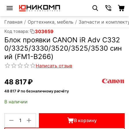
Главная
/
Оргтехника, мебель
/
Запчасти и комплект
303659
Код товара:
Блок проявки CANON iR Adv C332
0/3325/3330/3520/3525/3530 син
ий (FM1-B266)
Написать отзыв
48 817
₽
48 817
₽ по безналичному расчёту
В наличии
+
−
В корзину