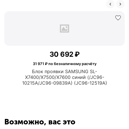
30 692
₽
31 971
₽ по безналичному расчёту
Блок проявки SAMSUNG SL-
X7400/X7500/X7600 синий (/JC96-
10215A/JC96-09839A) (JC96-12519A)
Возможно, вас это