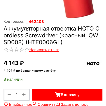
462403
Код товара:
Аккумуляторная отвертка HOTO C
ordless Screwdriver (красный, QWL
SD008) (HTE0006GL)
Написать отзыв
4 143
₽
4 407
₽ по безналичному расчёту
В наличии
+
−
В корзину
В избранное
Сравнить
Задать вопрос