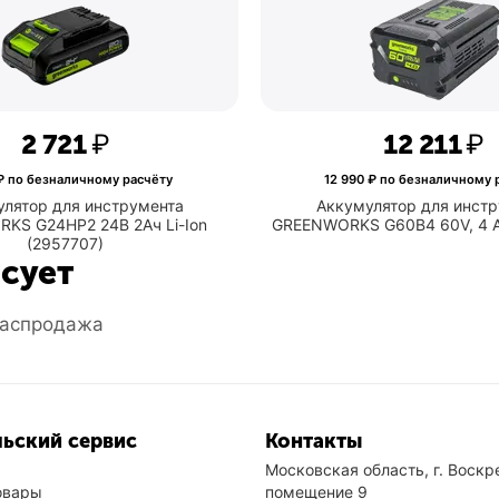
2 721
₽
12 211
₽
 по безналичному расчёту
12 990
₽ по безналичному 
лятор для инструмента
Аккумулятор для инст
KS G24HP2 24В 2Ач Li-Ion
GREENWORKS G60B4 60V, 4 А
(2957707)
есует
аспродажа
ьский сервис
Контакты
Московская область, г. Воскре
овары
помещение 9