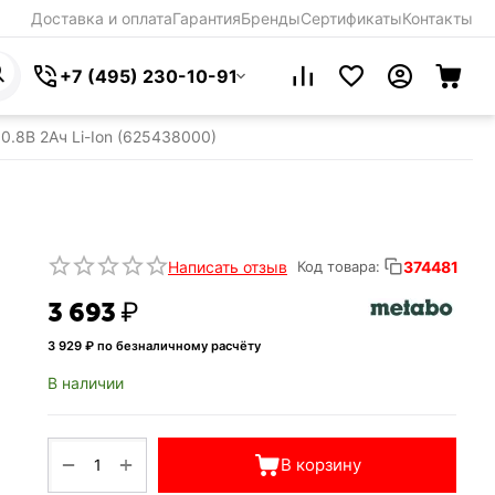
Доставка и оплата
Гарантия
Бренды
Сертификаты
Контакты
+7 (495) 230-10-91
.8В 2Ач Li-Ion (625438000)
Написать отзыв
374481
Код товара:
3 693
₽
3 929
₽ по безналичному расчёту
В наличии
+
−
В корзину