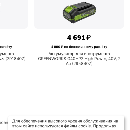
4 691
₽
расчёту
4 990
₽ по безналичному расчёту
румента
Аккумулятор для инструмента
.ч (2918407)
GREENWORKS G40HP2 High Power, 40V, 2
Ач (2958407)
Для обеспечения высокого уровня обслуживания на
сенск, ул.Заводская д.8 стр.1
этом сайте используются файлы cookie. Продолжая