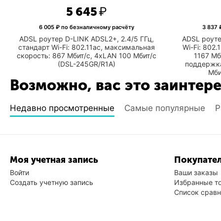
5 645
₽
6 005
₽ по безналичному расчёту
3 837
₽
ADSL роутер D-LINK ADSL2+, 2.4/5 ГГц,
ADSL роуте
стандарт Wi-Fi: 802.11ac, максимальная
Wi-Fi: 802.
скорость: 867 Мбит/с, 4xLAN 100 Мбит/с
1167 Мб
(DSL-245GR/R1A)
поддержка
Мби
Возможно, вас это заинтер
Недавно просмотренные
Самые популярные
Р
Моя учетная запись
Покупател
Войти
Ваши заказы
Создать учетную запись
Избранные т
Список срав