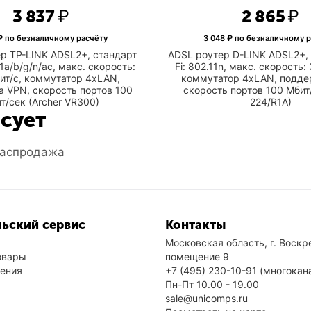
3 837
₽
2 865
₽
 по безналичному расчёту
3 048
₽ по безналичному р
р TP-LINK ADSL2+, стандарт
ADSL роутер D-LINK ADSL2+, 
11a/b/g/n/ac, макс. скорость:
Fi: 802.11n, макс. скорость:
ит/с, коммутатор 4xLAN,
коммутатор 4xLAN, подде
 VPN, скорость портов 100
скорость портов 100 Мбит
т/сек (Archer VR300)
224/R1A)
есует
аспродажа
ьский сервис
Контакты
Московская область, г. Воскре
овары
помещение 9
нения
+7 (495) 230-10-91
(многокан
Пн-Пт 10.00 - 19.00
sale@unicomps.ru