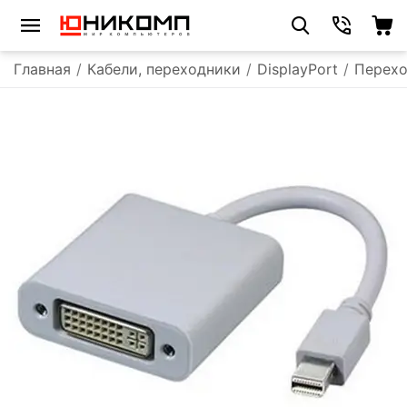
Главная
/
Кабели, переходники
/
DisplayPort
/
Перехо