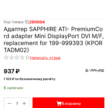
290004
Код товара:
Адаптер SAPPHIRE ATI- PremiumCo
rd adapter Mini DisplayPort DVI M/F,
replacement for 199-999393 (KPOR
TADM02)
Написать отзыв
‍937‍
₽
1 103
₽ по безналичному расчёту
В наличии
+
−
В корзину