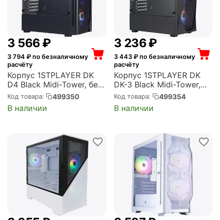
3 566
₽
3 236
₽
3 794
₽ по безналичному
3 443
₽ по безналичному
расчёту
расчёту
Корпус 1STPLAYER DK
Корпус 1STPLAYER DK
D4 Black Midi-Tower, без
DK-3 Black Midi-Tower,
БП, с окном, подсветка,
без БП, с окном,
499350
499354
Код товара:
Код товара:
2xUSB 2.0, 1xUSB 3.0,
подсветка, 2xUSB 2.0,
В наличии
В наличии
чёрный (D4-BK-4F1)
1xUSB 3.0, чёрный (DK-3-
BK-4F1)