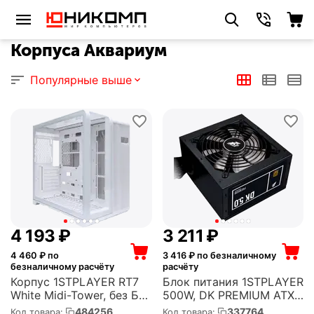
Корпуса Аквариум
Популярные выше
4 193
₽
3 211
₽
4 460
₽ по
3 416
₽ по безналичному
безналичному расчёту
расчёту
Корпус 1STPLAYER RT7
Блок питания 1STPLAYER
White Midi-Tower, без БП,
500W, DK PREMIUM ATX,
с окном, 1xUSB 3.0,
активный PFC, 120 мм,
484256
337764
Код товара:
Код товара: