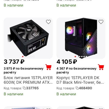
дисплей, белый (RT7-
80 PLUS Bronze (PS-
В наличии
В наличии
WH)
500AX)
3 737
₽
4 105
₽
3 975
₽ по безналичному
4 367
₽ по безналичному
расчёту
расчёту
Блок питания 1STPLAYER
Корпус 1STPLAYER DK
600W, DK PREMIUM ATX,
D7 Black Mini-Tower, без
активный PFC, 120 мм,
БП, с окном, подсветка,
337765
468490
Код товара:
Код товара:
80 PLUS Bronze (PS-
1xUSB 2.0, 1xUSB 3.0,
В наличии
В наличии
600AX)
чёрный (D7-BK-3F1)