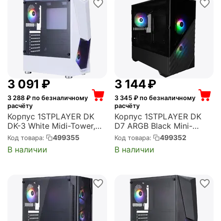
3 091
₽
3 144
₽
3 288
₽ по безналичному
3 345
₽ по безналичному
расчёту
расчёту
Корпус 1STPLAYER DK
Корпус 1STPLAYER DK
DK-3 White Midi-Tower,
D7 ARGB Black Mini-
без БП, с окном,
Tower, без БП, с окном,
499355
499352
Код товара:
Код товара:
подсветка, 2xUSB 2.0,
подсветка, 1xUSB 2.0,
В наличии
В наличии
1xUSB 3.0, белый (DK-3-
1xUSB 3.0, чёрный (D7-
WH-4F1)
BK-3F7)