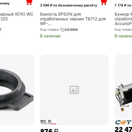
чному
3 596
₽ по безналичному расчёту
7 178
₽ по
черный (67K) WC
Емкость EPSON для
Бункер 
7225
отработанных чернил T6712 для
отработ
WF-
Accurio
6090DW/6590DWF/8090DW/859
000 стр
7
Код товара:
341869
Код товар
0DWF (C13T671200)
В наличии
В налич
22 4
‍876‍
₽