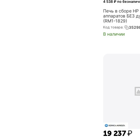
4 538
₽ по безналич
Печь в сборе HP
аппаратов БЕЗ д
(RM1-1829)
Код товара:
3529
В наличии
19 237
₽