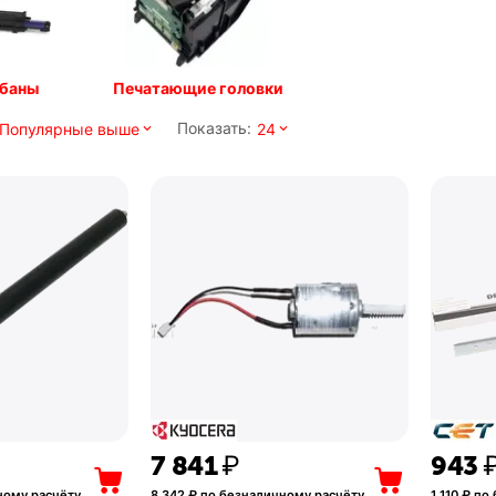
баны
Печатающие головки
Показать:
Популярные выше
24
7 841
₽
‍943‍
ному расчёту
8 342
₽ по безналичному расчёту
1 110
₽ по 