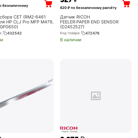
о безналичному
620
₽ по безналичному расчёту
 сборе CET (RM2-6461
Датчик RICOH
для HP CLJ Pro MFP M479,
FEELER:PAPER END SENSOR
GP0650)
(D2452527)
а:
432542
Код товара:
472476
ии
В наличии