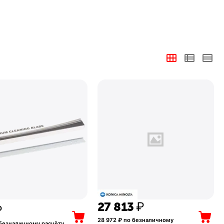
27 813
₽
₽
28 972
₽ по безналичному
безналичному расчёту