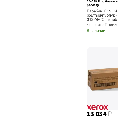
20 039
₽ по безнал
расчёту
Барабан KONICA
желтый/пурпурн
313Y/M/C bizhub
серия (A7U40TD
Код товара:
1865
В наличии
13 034
₽