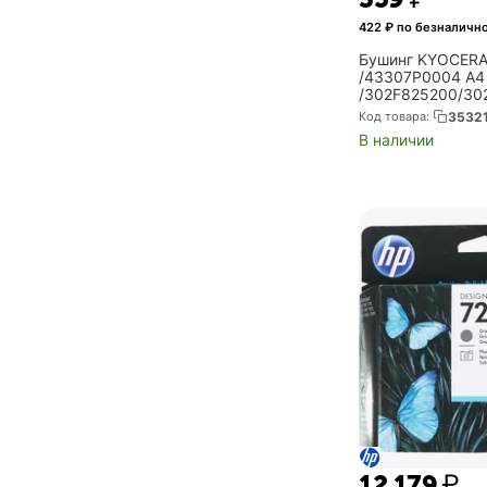
422
₽ по безналичн
Бушинг KYOCERA
/43307P0004 A4
/302F825200/30
(5MVX441XN002
Код товара:
3532
В наличии
12 179
₽