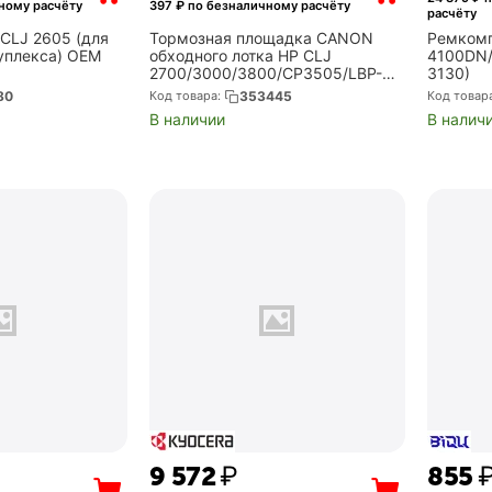
ному расчёту
397
₽ по безналичному расчёту
расчёту
 CLJ 2605 (для
Тормозная площадка CANON
Ремкомп
уплекса) OEM
обходного лотка HP CLJ
4100DN
2700/3000/3800/CP3505/LBP-
3130)
5300/5360/MF8450/9130/9150/9
80
Код товара:
353445
Код товар
170/9220/9280 (RM1-2699)
В наличии
В налич
9 572
₽
‍855‍