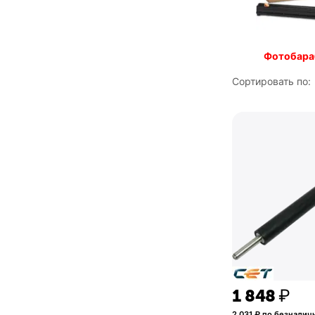
Фотобара
Сортировать по:
1 848
₽
2 031
₽ по безналич