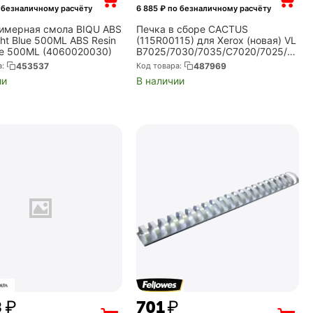
 безналичному расчёту
6 885
₽ по безналичному расчёту
имерная смола BIQU ABS
Печка в сборе CACTUS
ght Blue 500ML ABS Resin
(115R00115) для Xerox (новая) VL
lue 500ML (4060020030)
B7025/7030/7035/C7020/7025/70
30/7035 (CS-FU-XER-VLC7020-
а:
453537
Код товара:
487969
NC)
ии
В наличии
8
₽
‍701‍
₽