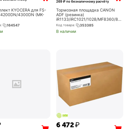
269
₽ по безналичному расчёту
лект KYOCERA для FS-
Тормозная площадка CANON
/4200DN/4300DN (MK-
ADF (резинка)
iR1133/iRC1021/1028/MF8360/838
0/8450 (FC7-6297)
а:
164547
Код товара:
353385
ии
В наличии
₽
6 472
₽