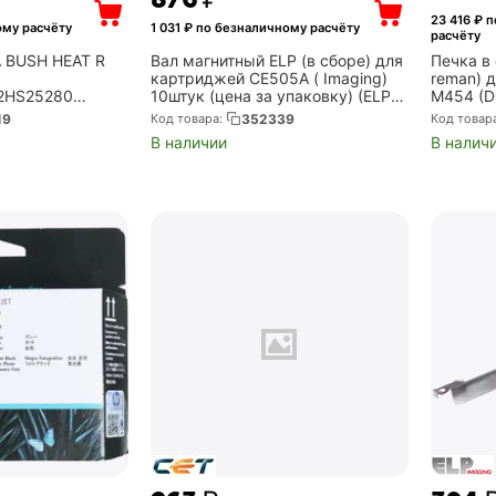
23 416
₽ п
ому расчёту
1 031
₽ по безналичному расчёту
расчёту
 BUSH HEAT R
Вал магнитный ELP (в сборе) для
Печка в
картриджей CE505A ( Imaging)
reman) 
2HS25280
10штук (цена за упаковку) (ELP-
M454 (D
)
MR-H2035-10)
19
Код товара:
352339
Код товар
В наличии
В налич