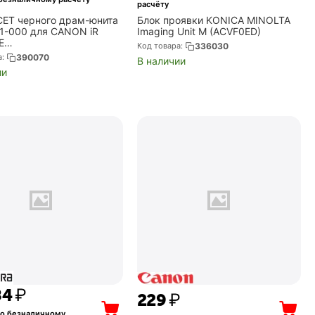
расчёту
CET черного драм-юнита
Блок проявки KONICA MINOLTA
1-000 для CANON iR
Imaging Unit M (ACVF0ED)
E
Код товара:
336030
7270/C9065PRO/C7565i/
а:
390070
В наличии
 5138 (CET5138)
ии
84
₽
‍229‍
₽
о безналичному