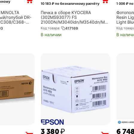
ичному
10 183
₽ по безналичному расчёту
1 006
₽ по
 MINOLTA
Печка в сборе KYOCERA
Фотопол
ый/голубой DR-
(302MS93077) FS
Resin Li
 C308/C368-
2100DN/M3040idn/M3540dn/M30
Light B
)
40dn/FS 2100D,/2100/M3540idn
03
Код товара:
417169
Код товар
300000стр. (FK-3100)
В наличии
В налич
3 380
₽
6 74