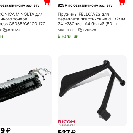
 безналичному расчёту
825
₽ по безналичному расчёту
KONICA MINOLTA для
Пружины FELLOWES для
анного тонера
переплета пластиковые d=32мм
Press C6085/C6100 170
241-280лист A4 белый (50шт)
. (A92WR70100)
CRC-53490 (FS-53490)
а:
391022
Код товара:
220678
ии
В наличии
79
₽
‍527‍
₽