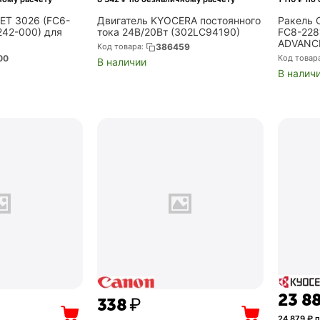
ET 3026 (FC6-
Двигатель KYOCERA постоянного
Ракель 
242-000) для
тока 24В/20Вт (302LC94190)
FC8-228
ADVANC
Код товара:
386459
0/2525/2530/302
C7055/C
00
Код товар
В наличии
)
С7580 ,
В налич
23 8
‍338‍
₽
24 879
₽ п