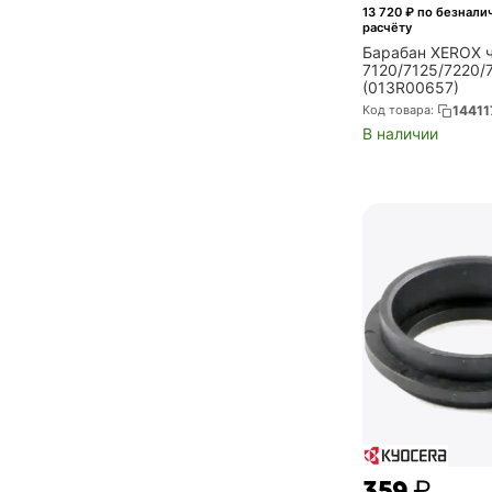
13 720
₽ по безнали
расчёту
Барабан XEROX 
7120/7125/7220/
(013R00657)
Код товара:
14411
В наличии
‍359‍
₽