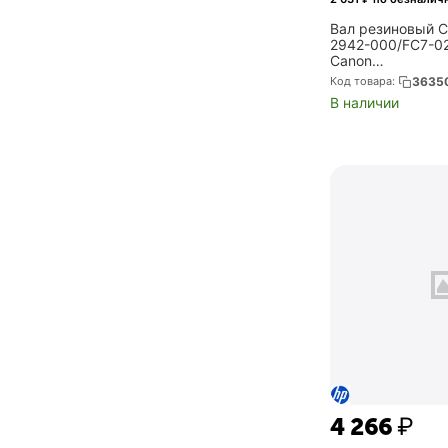
Вал резиновый C
2942-000/FC7-0
Canon
iR2270/2870/252
Код товара:
3635
5/3225 (CET3026
В наличии
4 266
₽