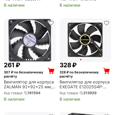
2000 об/мин, 40 CFM, 26
CFM, 24 дБ, 4 pin PWM
В наличии
В наличии
дБ, 4 pin PWM
(AS-140-W)
(EX283384RUS)
‍261‍
₽
‍328‍
₽
307
₽ по безналичному
328
₽ по безналичному
расчёту
расчёту
Вентилятор для корпуса
Вентилятор для корпуса
ZALMAN 92x92x25 мм,
EXEGATE E12025S4P-
1500 об/мин, 55 CFM, 36
PWM 120x120x25 мм,
191594
313929
Код товара:
Код товара:
дБ, 3 pin (ZM-F2 Plus
1500 об/мин, 56 CFM, 25
В наличии
В наличии
(SF))
дБ, 4 pin PWM
(EX283393RUS)