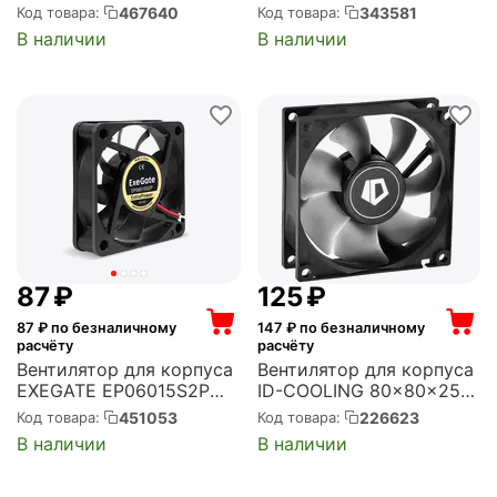
24 60x60x25 мм, 5000
80x80x25 мм, 2200 об/
467640
343581
Код товара:
Код товара:
об/мин, 25 CFM, 34 дБ, 3
мин, 31 CFM, 22 дБ,
В наличии
В наличии
pin (EX297077RUS)
Molex (EX283381RUS)
‍87‍
₽
‍125‍
₽
87
₽ по безналичному
147
₽ по безналичному
расчёту
расчёту
Вентилятор для корпуса
Вентилятор для корпуса
EXEGATE EP06015S2P
ID-COOLING 80x80x25
60x60x15 мм, 4800 об/
мм, 2000 об/мин, 25
451053
226623
Код товара:
Код товара:
мин, 21 CFM, 32 дБ, 2 pin
CFM, 21 дБ, 3 pin (NO-
В наличии
В наличии
(EX295225RUS)
8025-SD)