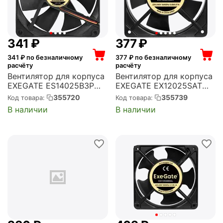
‍341‍
₽
‍377‍
₽
341
₽ по безналичному
377
₽ по безналичному
расчёту
расчёту
Вентилятор для корпуса
Вентилятор для корпуса
EXEGATE ES14025B3P
EXEGATE EX12025SAT
140x140x25 мм, 850 об/
120x120x25 мм, 2100 об/
355720
355739
Код товара:
Код товара:
мин, 47 CFM, 16 дБ, 3 pin
мин, 57 CFM, 31 дБ,
В наличии
В наличии
(EX288928RUS)
клеммы (EX289016RUS)