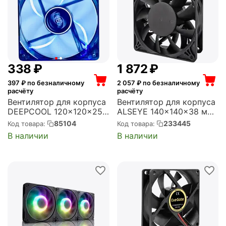
‍338‍
₽
1 872
₽
397
₽ по безналичному
2 057
₽ по безналичному
расчёту
расчёту
Вентилятор для корпуса
Вентилятор для корпуса
DEEPCOOL 120x120x25
ALSEYE 140x140x38 мм,
мм, 1300 об/мин, 53
3600 об/мин, 270 CFM,
85104
233445
Код товара:
Код товара:
CFM, 26 дБ, 3 pin, синяя
61 дБ, Molex, OEM
В наличии
В наличии
подсветка (WIND BLADE
(AS14038BVH-M1)
120)