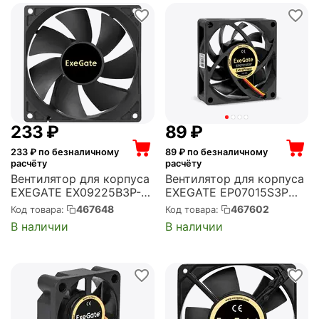
‍233‍
₽
‍89‍
₽
233
₽ по безналичному
89
₽ по безналичному
расчёту
расчёту
Вентилятор для корпуса
Вентилятор для корпуса
EXEGATE EX09225B3P-
EXEGATE EP07015S3P
24 92x92x25 мм, 2750
70x70x15 мм, 3000 об/
467648
467602
Код товара:
Код товара:
об/мин, 51 CFM, 35 дБ, 3
мин, 20 CFM, 27 дБ, 3 pin
В наличии
В наличии
pin (EX297087RUS)
(EX297039RUS)