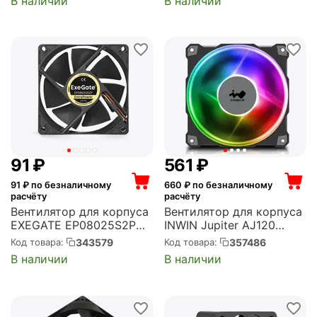
В наличии
В наличии
(EX283364RUS)
pin (ACFAN00185A)
‍91‍
₽
‍561‍
₽
91
₽ по безналичному
660
₽ по безналичному
расчёту
расчёту
Вентилятор для корпуса
Вентилятор для корпуса
EXEGATE EP08025S2P
INWIN Jupiter AJ120
80x80x25 мм, 2800 об/
120x120x25 мм, 1800 об/
343579
357486
Код товара:
Код товара:
мин, 41 CFM, 29 дБ, 2 pin
мин, 70 CFM, 35 дБ, 4 pin
В наличии
В наличии
(EX283375RUS)
PWM, разноцветная
подсветка (6139243)