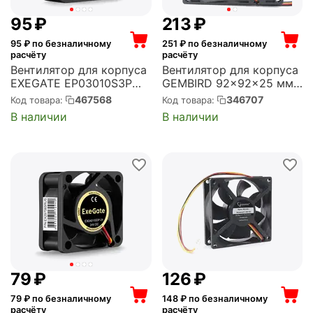
‍95‍
₽
‍213‍
₽
95
₽ по безналичному
251
₽ по безналичному
расчёту
расчёту
Вентилятор для корпуса
Вентилятор для корпуса
EXEGATE EP03010S3P
GEMBIRD 92x92x25 мм,
30x30x10 мм, 10500 об/
2500 об/мин, 38 CFM, 30
467568
346707
Код товара:
Код товара:
мин, 4 CFM, 29 дБ, 3 pin
дБ, 4 pin PWM
В наличии
В наличии
(EX297009RUS)
(D9225SM-4)
‍79‍
₽
‍126‍
₽
79
₽ по безналичному
148
₽ по безналичному
расчёту
расчёту