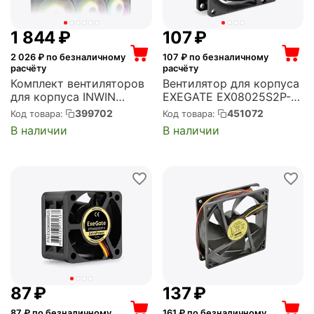
1 844
₽
‍107‍
₽
2 026
₽ по безналичному
107
₽ по безналичному
расчёту
расчёту
Комплект вентиляторов
Вентилятор для корпуса
для корпуса INWIN
EXEGATE EX08025S2P-
Mercury AM120S fan with
24 80x80x25 мм, 2800
399702
451072
Код товара:
Код товара:
RGB controller Triple pack
об/мин, 40 CFM, 28 дБ, 2
В наличии
В наличии
3 шт, 120x120x20 мм,
pin, 24B DC
2000 об/мин, 60 CFM, 29
(EX295206RUS)
дБ, 4 pin PWM, разноц...
‍87‍
₽
‍137‍
₽
87
₽ по безналичному
161
₽ по безналичному