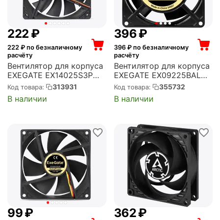
‍222‍
₽
‍396‍
₽
222
₽ по безналичному
396
₽ по безналичному
расчёту
расчёту
Вентилятор для корпуса
Вентилятор для корпуса
EXEGATE EX14025S3P
EXEGATE EX09225BAL
140x140x25 мм, 1200 об/
92x92x25 мм, 2500 об/
313931
355732
Код товара:
Код товара:
мин, 66 CFM, 24 дБ, 3
мин, 26 CFM, 32 дБ,
В наличии
В наличии
pin (EX283396RUS)
подводящий провод 30
см (EX289003RUS)
‍99‍
₽
‍362‍
₽