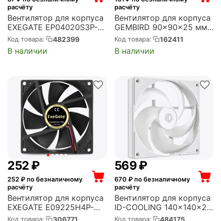
расчёту
расчёту
Вентилятор для корпуса
Вентилятор для корпуса
EXEGATE EP04020S3P-5
GEMBIRD 90x90x25 мм,
40x40x20 мм, 7000 об/
2500 об/мин, 26 дБ, 3
482399
162411
Код товара:
Код товара:
мин, 7 CFM, 30 дБ, 3 pin
pin (FANCASE2)
В наличии
В наличии
(EX296999RUS)
‍252‍
₽
‍569‍
₽
252
₽ по безналичному
670
₽ по безналичному
расчёту
расчёту
Вентилятор для корпуса
Вентилятор для корпуса
EXEGATE E09225H4P-
ID-COOLING 140x140x25
PWM 92x92x25 мм,
мм, 1800 об/мин, 72
306771
484175
Код товара:
Код товара: