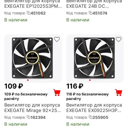
Вентилятор для корпуса
Вентилятор для корпуса
EXEGATE EP12025S3PM
EXEGATE 24В DC
120x120x25 мм, 1800 об/
EX05010S2P-24
451062
451074
Код товара:
Код товара:
мин, 67 CFM, 28 дБ, 3 pin
(50x50x10 мм, Sleeve
В наличии
В наличии
(EX283390RUS)
bearing (подшипник
скольжения), 2pin,
7000RPM, 39dBA)
(EX295202RUS)
‍109‍
₽
‍116‍
₽
109
₽ по безналичному
116
₽ по безналичному
расчёту
расчёту
Вентилятор для корпуса
Вентилятор для корпуса
EXEGATE Mirage 92x25S
EXEGATE EX09225H3P
92x92x25 мм, 2100 об/
92x92x25 мм, 2000 об/
162394
255905
Код товара:
Код товара:
мин, 41 CFM, 25 дБ, 3 pin
мин, 40 CFM, 27 дБ, 3 pin
В наличии
В наличии
(EX166175RUS)
(EX253950RUS)