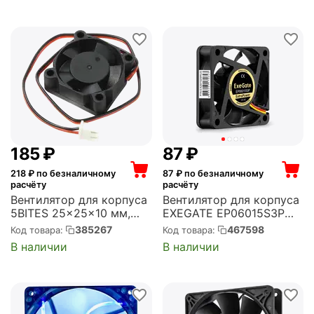
‍185‍
₽
‍87‍
₽
218
₽ по безналичному
87
₽ по безналичному
расчёту
расчёту
Вентилятор для корпуса
Вентилятор для корпуса
5BITES 25x25x10 мм,
EXEGATE EP06015S3P
9000 об/мин, 2 CFM, 23
60x60x15 мм, 4800 об/
385267
467598
Код товара:
Код товара:
дБ, 2 pin (FB2510S-12H2)
мин, 21 CFM, 32 дБ, 3 pin
В наличии
В наличии
(EX297029RUS)