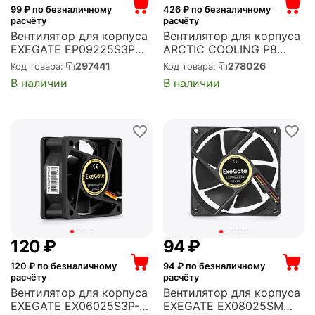
99
₽ по безналичному
426
₽ по безналичному
расчёту
расчёту
Вентилятор для корпуса
Вентилятор для корпуса
EXEGATE EP09225S3P
ARCTIC COOLING P8
92x92x25 мм, 2600 об/
Black/Black 80x80x25
297441
278026
Код товара:
Код товара:
мин, 51 CFM, 32 дБ, 3 pin
мм, 3000 об/мин, 23
В наличии
В наличии
(EX283383RUS)
CFM, 22 дБ, 3 pin
(ACFAN00147A)
‍120‍
₽
‍94‍
₽
120
₽ по безналичному
94
₽ по безналичному
расчёту
расчёту
Вентилятор для корпуса
Вентилятор для корпуса
EXEGATE EX06025S3P-
EXEGATE EX08025SM