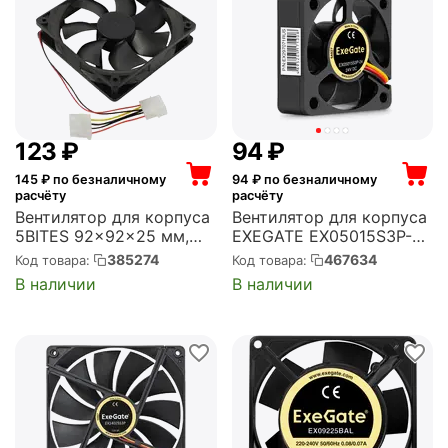
‍123‍
₽
‍94‍
₽
145
₽ по безналичному
94
₽ по безналичному
расчёту
расчёту
Вентилятор для корпуса
Вентилятор для корпуса
5BITES 92x92x25 мм,
EXEGATE EX05015S3P-24
2500 об/мин, 49 CFM, 32
50x50x15 мм, 7000 об/
385274
467634
Код товара:
Код товара:
дБ, Molex (FB9225S-
мин, 17 CFM, 36 дБ, 3 pin
В наличии
В наличии
12H4MX)
(EX297071RUS)