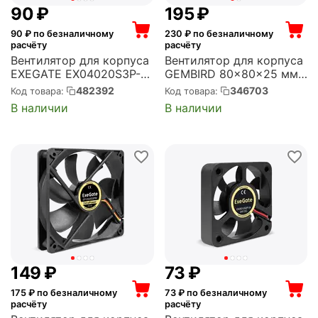
‍90‍
₽
‍195‍
₽
90
₽ по безналичному
230
₽ по безналичному
расчёту
расчёту
Вентилятор для корпуса
Вентилятор для корпуса
EXEGATE EX04020S3P-5
GEMBIRD 80x80x25 мм,
40x40x20 мм, 5000 об/
3000 об/мин, 30 CFM, 32
482392
346703
Код товара:
Код товара:
мин, 5 CFM, 22 дБ, 3 pin
дБ, 4 pin PWM
В наличии
В наличии
(EX295196RUS)
(D8025SM-4)
‍149‍
₽
‍73‍
₽
175
₽ по безналичному
73
₽ по безналичному
расчёту
расчёту