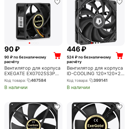
‍90‍
₽
‍446‍
₽
90
₽ по безналичному
524
₽ по безналичному
расчёту
расчёту
Вентилятор для корпуса
Вентилятор для корпуса
EXEGATE EX07025S3P
ID-COOLING 120x120x25
70x70x25 мм, 3500 об/
мм, 1800 об/мин, 82
467584
399141
Код товара:
Код товара:
мин, 32 CFM, 35 дБ, 3
CFM, 35 дБ, 4 pin PWM
В наличии
В наличии
pin (EX296401RUS)
(TF-12025-PRO BLACK)