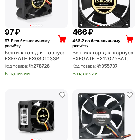
‍97‍
₽
‍466‍
₽
97
₽ по безналичному
466
₽ по безналичному
расчёту
расчёту
Вентилятор для корпуса
Вентилятор для корпуса
EXEGATE EX03010S3P
EXEGATE EX12025BAT
30x30x10 мм, 10000 об/
120x120x25 мм, 2200
278726
355737
Код товара:
Код товара:
мин, 4 CFM, 28 дБ, 3 pin
об/мин, 60 CFM, 32 дБ,
В наличии
В наличии
(EX281210RUS)
клеммы (EX289014RUS)