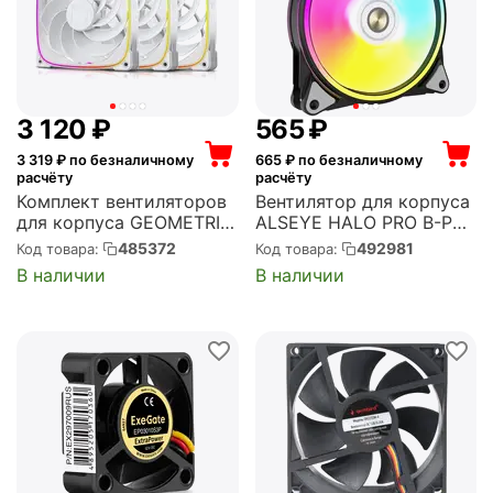
3 120
₽
‍565‍
₽
3 319
₽ по безналичному
665
₽ по безналичному
расчёту
расчёту
Комплект вентиляторов
Вентилятор для корпуса
для корпуса GEOMETRIC
ALSEYE HALO PRO B-P
FUTURE Squama
120x120x25 мм, 2100 об/
485372
492981
Код товара:
Код товара:
2503RW-14 Reverse ARGB
мин, 51 CFM, 26 дБ, 4 pin
В наличии
В наличии
White 3 шт, 140x140x25
PWM, разноцветная
мм, 2100 об/мин, 71 CFM,
подсветка
34 дБ, 4 pin PWM,
(AS.04.02.0084)
разноцветн...