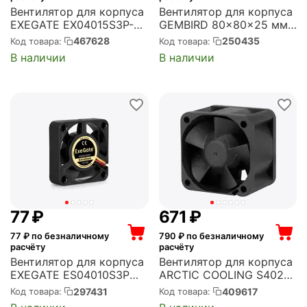
Вентилятор для корпуса
Вентилятор для корпуса
EXEGATE EX04015S3P-24
GEMBIRD 80x80x25 мм,
40x40x15 мм, 7500 об/
3000 об/мин, 30 CFM, 29
467628
250435
Код товара:
Код товара:
мин, 9 CFM, 32 дБ, 3 pin
дБ, 3 pin (D8025HM-3)
В наличии
В наличии
(EX297065RUS)
‍77‍
₽
‍671‍
₽
77
₽ по безналичному
790
₽ по безналичному
расчёту
расчёту
Вентилятор для корпуса
Вентилятор для корпуса
EXEGATE ES04010S3P
ARCTIC COOLING S4028-
40x40x10 мм, 4000 об/
6K 40x40x28 мм, 6000
297431
409617
Код товара:
Код товара:
мин, 4 CFM, 19 дБ, 3 pin
об/мин, 7 CFM, 47 дБ, 4