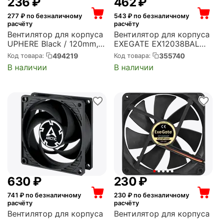
‍236‍
₽
‍462‍
₽
277
₽ по безналичному
543
₽ по безналичному
расчёту
расчёту
Вентилятор для корпуса
Вентилятор для корпуса
UPHERE Black / 120mm,
EXEGATE EX12038BAL
600-1650RPM, 64.61CFM,
120x120x38 мм, 2700
494219
355740
Код товара:
Код товара:
25dBA, hydro bearing /
об/мин, 83 CFM, 42 дБ,
В наличии
В наличии
(U3K1)
подводящий провод 30
см (EX289017RUS)
‍630‍
₽
‍230‍
₽
741
₽ по безналичному
230
₽ по безналичному
расчёту
расчёту
Вентилятор для корпуса
Вентилятор для корпуса