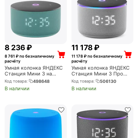
8 236
₽
11 178
₽
8 761
₽ по безналичному
11 178
₽ по безналичному
расчёту
расчёту
Умная колонка ЯНДЕКС
Умная колонка ЯНДЕКС
Станция Мини 3 на
Станция Мини 3 Про
YaGPT, модель YNDX-
сАлисой, Zigbee, серый
498648
506130
Код товара:
Код товара:
00027 (бирюзовый)
(YNDX-00059GRY)
В наличии
В наличии
(YNDX-00027TRQ)