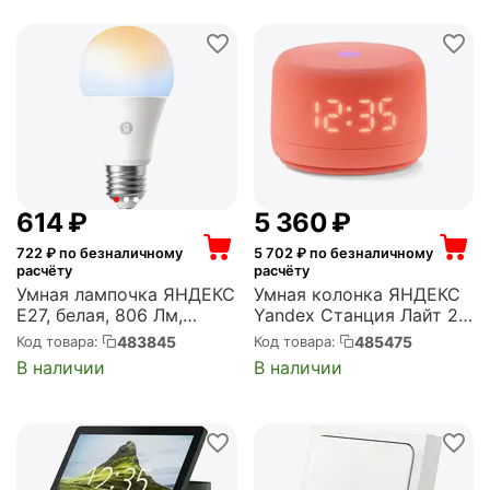
‍614‍
₽
5 360
₽
722
₽ по безналичному
5 702
₽ по безналичному
расчёту
расчёту
Умная лампочка ЯНДЕКС
Умная колонка ЯНДЕКС
Е27, белая, 806 Лм,
Yandex Станция Лайт 2
Matter over Wi-Fi (YNDX-
Алиса coral 6W 1.0
483845
485475
Код товара:
Код товара:
00551)
BT/Wi-Fi 10м,
В наличии
В наличии
коралловый (YNDX-
00026ORG)