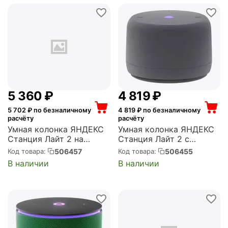
5 360
₽
4 819
₽
5 702
₽ по безналичному
4 819
₽ по безналичному
расчёту
расчёту
Умная колонка ЯНДЕКС
Умная колонка ЯНДЕКС
Станция Лайт 2 на
Станция Лайт 2 с
YaGPT, серый (YNDX-
Алисой, без часов, 6 Вт,
506457
506455
Код товара:
Код товара:
00026GRY)
серый (YNDX-00028GRY)
В наличии
В наличии