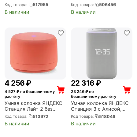
Zigbee, 50 Вт, черная
Алисой, без часов, 6 Вт,
517955
506456
Код товара:
Код товара:
(YNDX-00060BLK)
розовый (YNDX-
В наличии
В наличии
00028PNK)
4 256
₽
22 316
₽
4 527
₽ по безналичному
23 246
₽ по
расчёту
безналичному расчёту
Умная колонка ЯНДЕКС
Умная колонка ЯНДЕКС
Станция Лайт 2 без
Станция 3 с Алисой,
часов, 6Вт, с Алисой,
Zigbee, 50 Вт, серая
513972
518046
Код товара:
Код товара:
кораловый (YNDX-
(YNDX-00060GRY)
В наличии
В наличии
00028ORG)