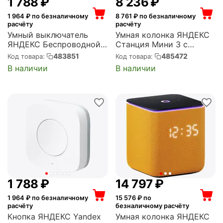
1 788
₽
8 236
₽
1 964
₽ по безналичному
8 761
₽ по безналичному
расчёту
расчёту
Умный выключатель
Умная колонка ЯНДЕКС
ЯНДЕКС Беспроводной ,
Станция Мини 3 с
2 клавиши, Zigbee
Алисой на YandexGPT,
483851
485472
Код товара:
Код товара:
(YNDX-00535)
черный (12Вт) (YNDX-
В наличии
В наличии
00027BLK)
1 788
₽
14 797
₽
1 964
₽ по безналичному
15 576
₽ по
расчёту
безналичному расчёту
Кнопка ЯНДЕКС Yandex
Умная колонка ЯНДЕКС