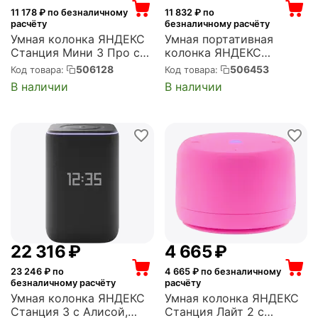
11 178
₽ по безналичному
11 832
₽ по
расчёту
безналичному расчёту
Умная колонка ЯНДЕКС
Умная портативная
Станция Мини 3 Про с
колонка ЯНДЕКС
Алисой, Zigbee, синий
Станция Стрит с
506128
506453
Код товара:
Код товара:
(YNDX-00059BLU)
Алисой, модель (серый)
В наличии
В наличии
(YNDX-00030GRY)
22 316
₽
4 665
₽
23 246
₽ по
4 665
₽ по безналичному
безналичному расчёту
расчёту
Умная колонка ЯНДЕКС
Умная колонка ЯНДЕКС
Станция 3 с Алисой,
Станция Лайт 2 с