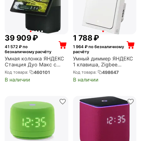
39 909
₽
1 788
₽
41 572
₽ по
1 964
₽ по безналичному
безналичному расчёту
расчёту
Умная колонка ЯНДЕКС
Умный диммер ЯНДЕКС
Станция Дуо Макс с
1 клавиша, Zigbee
Алисой, с Zigbee, 60Вт,
(YNDX-00530)
460101
498647
Код товара:
Код товара:
зеленый (YNDX-
В наличии
В наличии
00055GRN)