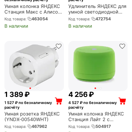
Умная колонка ЯНДЕКС
Удлинитель ЯНДЕКС для
Станция Макс с Алисой,
умной светодиодной
с Zigbee, Бирюзовый
ленты (YNDX-00547)
463054
472754
Код товара:
Код товара:
(YNDX-00053TRQ)
В наличии
В наличии
1 389
₽
4 256
₽
1 527
₽ по безналичному
4 527
₽ по безналичному
расчёту
расчёту
Умная розетка ЯНДЕКС
Умная колонка ЯНДЕКС
(YNDX-00540WHT)
Станция Лайт 2 с
Алисой, без часов, 6 Вт,
467962
504917
Код товара:
Код товара:
модель YNDX-00028