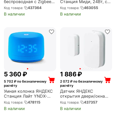
беспроводная с Zigbee
Станция Миди, 24Вт, с
(YNDX-00524)
Алисой, оранжевый
437364
463055
Код товара:
Код товара:
(YNDX-00054ORG)
В наличии
В наличии
5 360
₽
1 886
₽
5 702
₽ по безналичному
2 072
₽ по безналичному
расчёту
расчёту
Умная колонка ЯНДЕКС
Датчик ЯНДЕКС
Станция Лайт YNDX-
открытия двери/окна
00026 (синий) (YNDX-
Yandex с Zigbee (YNDX-
478115
437357
Код товара:
Код товара:
00026BLU)
00520)
В наличии
В наличии