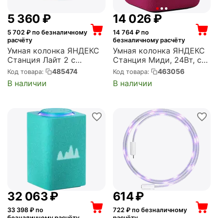
5 360
₽
14 026
₽
5 702
₽ по безналичному
14 764
₽ по
расчёту
безналичному расчёту
Умная колонка ЯНДЕКС
Умная колонка ЯНДЕКС
Станция Лайт 2 с
Станция Миди, 24Вт, с
Алисой на YandexGPT,
Алисой, малиновый
485474
463056
Код товара:
Код товара:
Зеленый (6Вт) (YNDX-
(YNDX-00054PNK)
В наличии
В наличии
00026GRN)
32 063
₽
‍614‍
₽
33 398
₽ по
722
₽ по безналичному
безналичному расчёту
расчёту