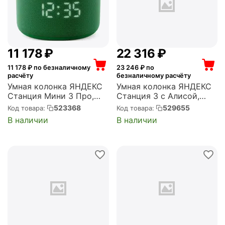
11 178
₽
22 316
₽
11 178
₽ по безналичному
23 246
₽ по
расчёту
безналичному расчёту
Умная колонка ЯНДЕКС
Умная колонка ЯНДЕКС
Станция Мини 3 Про,
Станция 3 с Алисой,
Zigbee, зеленый (YNDX-
Zigbee, 50 Вт,
523368
529655
Код товара:
Код товара:
00059GRN)
фиолетовая (YNDX-
В наличии
В наличии
00060PPL)