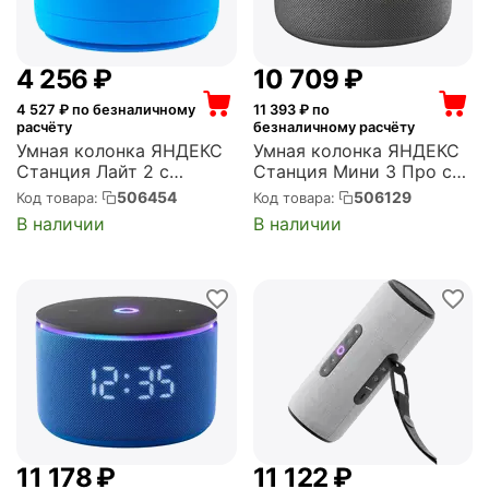
4 256
₽
10 709
₽
4 527
₽ по безналичному
11 393
₽ по
расчёту
безналичному расчёту
Умная колонка ЯНДЕКС
Умная колонка ЯНДЕКС
Станция Лайт 2 с
Станция Мини 3 Про с
Алисой, без часов, 6 Вт,
Алисой, Zigbee, черный
506454
506129
Код товара:
Код товара:
синий (YNDX-00028BLU)
(YNDX-00059BLK)
В наличии
В наличии
11 178
₽
11 122
₽