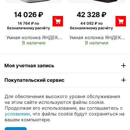
14 026
₽
42 328
₽
14 764
₽ по
44 092
₽ по
безналичному расчёту
безналичному расчёту
Умная колонка ЯНДЕКС
Умная колонка ЯНДЕКС
В наличии
В наличии
Станция Миди с Алисой,
Станция Дуо Макс с
с Zigbee, 24Вт, серый
Алисой, с Zigbee, 60Вт,
(YNDX-00054GRY)
красный (YNDX-
00055RED)
Моя учетная запись
Покупательский сервис
Контакты
Для обеспечения высокого уровня обслуживания
на этом сайте используются файлы cookie.
Продолжая его использование, вы соглашаетесь с
© 2004 - 2026 ЮНИКОМП. На базе
CS-Cart
и
условиями
, что файлы cookie будут сохраняться на
премиум темы —
© AB: UniTheme2
вашем компьютере.