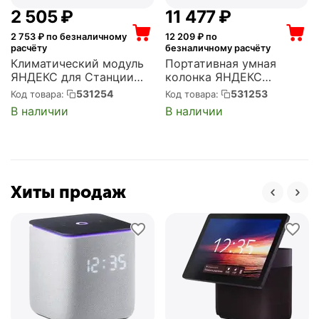
2 505
₽
11 477
₽
2 753
₽ по безналичному
12 209
₽ по
расчёту
безналичному расчёту
Климатический модуль
Портативная умная
ЯНДЕКС для Станции
колонка ЯНДЕКС
Мини 3 Про с Алисой
Станция Стрит с
531254
531253
Код товара:
Код товара:
(YNDX-00652)
Алисой, 30 Вт,
В наличии
В наличии
оранжевый (YNDX-
00030ORG)
Хиты продаж