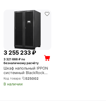
3 255 233
₽
3 321 666
₽ по
безналичному расчёту
Шкаф напольный IPPON
системный BlackRock
300K 2000мм 600мм
525002
Код товара:
1100мм (2002425)
В наличии