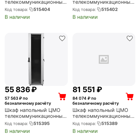
телекоммуникационный
телекоммуникационный
30U (600 x 600) дверь
30U (600 x 800) дверь
515404
515402
Код товара:
Код товара:
стекло (ШТК-М-30.6.6-
стекло (ШТК-М-30.6.8-
В наличии
В наличии
1ААА)
1ААА)
55 836
₽
81 551
₽
57 563
₽ по
84 074
₽ по
безналичному расчёту
безналичному расчёту
Шкаф напольный ЦМО
Шкаф напольный ЦМО
телекоммуникационный
телекоммуникационный
36U (600 x 800) дверь
48U (800 x 800) дверь
515395
515389
Код товара:
Код товара:
стекло (ШТК-М-36.6.8-
стекло, чёрный (ШТК-
В наличии
В наличии
1ААА)
М-48.8.8-1ААА-9005)