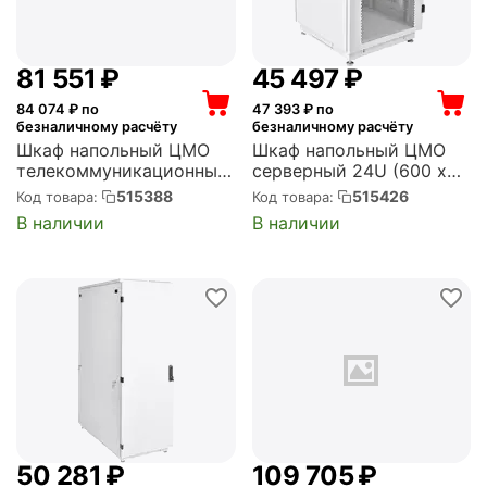
81 551
₽
45 497
₽
84 074
₽ по
47 393
₽ по
безналичному расчёту
безналичному расчёту
Шкаф напольный ЦМО
Шкаф напольный ЦМО
телекоммуникационный
серверный 24U (600 x
48U (800 x 800) дверь
800) дверь
515388
515426
Код товара:
Код товара:
стекло (ШТК-М-48.8.8-
перфорированная 2 шт.
В наличии
В наличии
1ААА)
(ШТК-М-24.6.8-44АА)
50 281
₽
109 705
₽