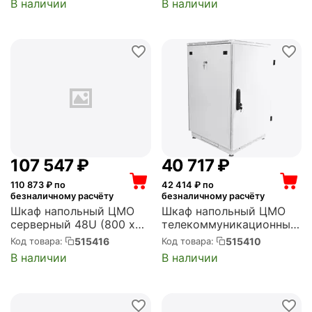
В наличии
В наличии
1ААА)
задние двойные
перфорированные (ШТК-
М-42.8.12-48АА)
107 547
₽
40 717
₽
110 873
₽ по
42 414
₽ по
безналичному расчёту
безналичному расчёту
Шкаф напольный ЦМО
Шкаф напольный ЦМО
серверный 48U (800 х
телекоммуникационный
1200) двойные
24U (600 x 800) дверь
515416
515410
Код товара:
Код товара:
перфорированные двери
металл (ШТК-М-24.6.8-
В наличии
В наличии
2 шт., цвет черный (ШТК-
3ААА)
М-48.8.12-88АА-9005)