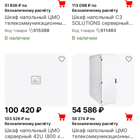
51 836
₽ по
113 098
₽ по
безналичному расчёту
безналичному расчёту
Шкаф напольный ЦМО
Шкаф напольный C3
телекоммуникационный
SOLUTIONS серверный
36U (600 x 600) дверь
24U 600x1050мм
515398
511493
Код товара:
Код товара:
металл (ШТК-М-36.6.6-
пер.дв.перфор. 2 бок.пан.
В наличии
В наличии
3ААА)
направл.под закл.гайки
1500кг черный 1182мм
металл (C3.RF2401)
100 420
₽
54 586
₽
103 526
₽ по
56 274
₽ по
безналичному расчёту
безналичному расчёту
Шкаф напольный ЦМО
Шкаф напольный ЦМО
серверный 42U (800 х
телекоммуникационный