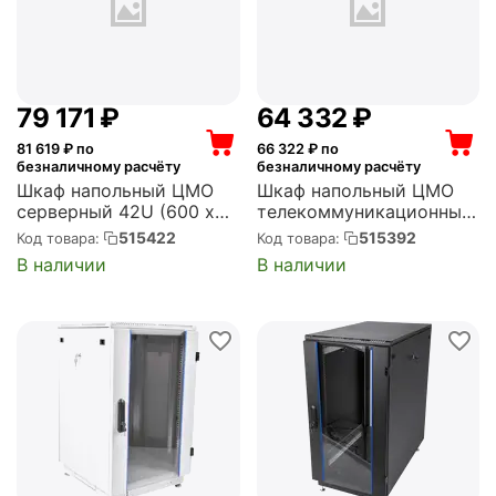
79 171
₽
64 332
₽
81 619
₽ по
66 322
₽ по
безналичному расчёту
безналичному расчёту
Шкаф напольный ЦМО
Шкаф напольный ЦМО
серверный 42U (600 х
телекоммуникационный
1000) дверь
48U (600 x 600) дверь
515422
515392
Код товара:
Код товара:
перфорированная,
стекло (ШТК-М-48.6.6-
В наличии
В наличии
задние двойные
1ААА)
перфорированные, цвет
черный (ШТК-М-42.6.10-
48АА-9005)