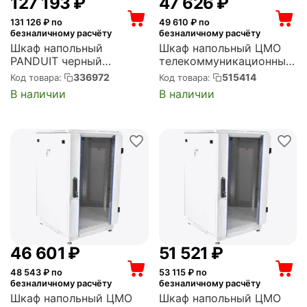
127 193
₽
47 626
₽
131 126
₽ по
49 610
₽ по
безналичному расчёту
безналичному расчёту
Шкаф напольный
Шкаф напольный ЦМО
PANDUIT черный
телекоммуникационный
(PZRF9UBFW/N)
24U (600 x 1000) дверь
336972
515414
Код товара:
Код товара:
стекло, чёрный (ШТК-
В наличии
В наличии
М-24.6.10-1ААА-9005)
46 601
₽
51 521
₽
48 543
₽ по
53 115
₽ по
безналичному расчёту
безналичному расчёту
Шкаф напольный ЦМО
Шкаф напольный ЦМО