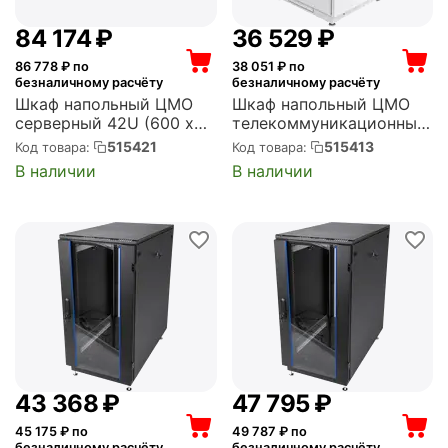
84 174
₽
36 529
₽
86 778
₽ по
38 051
₽ по
безналичному расчёту
безналичному расчёту
Шкаф напольный ЦМО
Шкаф напольный ЦМО
серверный 42U (600 х
телекоммуникационный
1200) дверь
24U (600 x 600) дверь
515421
515413
Код товара:
Код товара:
перфорированная,
металл (ШТК-М-24.6.6-
В наличии
В наличии
задние двойные
3ААА)
перфорированные (ШТК-
М-42.6.12-48АА)
43 368
₽
47 795
₽
45 175
₽ по
49 787
₽ по
безналичному расчёту
безналичному расчёту