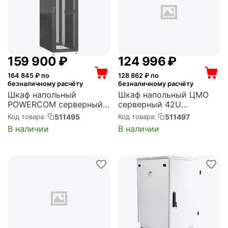
159 900
₽
124 996
₽
164 845
₽ по
128 862
₽ по
безналичному расчёту
безналичному расчёту
Шкаф напольный
Шкаф напольный ЦМО
POWERCOM серверный
серверный 42U
42U 600x800мм
800x1200мм
511495
511497
Код товара:
Код товара:
пер.дв.перфор.
пер.дв.перфор.2ств. 2
В наличии
В наличии
задн.дв.перфор.2-хст.
бок.пан.
800кг черный 100кг
задн.дв.перфор.2-хст.
2000мм IP20 сталь
направл.под винты
(PSR4286-10201-BL)
1350кг черный 883мм
174кг 120град. 1950мм ...