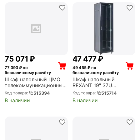
Э-48.6.10-44АА-9005)
75 071
₽
47 477
₽
77 393
₽ по
49 455
₽ по
безналичному расчёту
безналичному расчёту
Шкаф напольный ЦМО
Шкаф напольный
телекоммуникационный
REXANT 19" 37U
48U (600 x 1000) дверь
600х600х1832 (ШхГхВ),
515394
515714
Код товара:
Код товара:
стекло, чёрный (ШТК-
дверь стекло,
В наличии
В наличии
М-48.6.10-1ААА-9005)
металлическая задняя
дверь, боковые съемные
стенки, RAL 9005 (04-
3766-212)