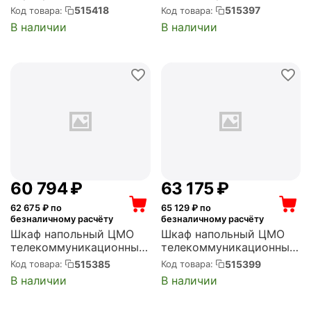
1200) двойные
36U (600 x 800) дверь
515418
515397
Код товара:
Код товара:
перфорированные двери
металл (ШТК-М-36.6.8-
В наличии
В наличии
2 шт. (ШТК-М-42.8.12-
3ААА)
88АА)
60 794
₽
63 175
₽
62 675
₽ по
65 129
₽ по
безналичному расчёту
безналичному расчёту
Шкаф напольный ЦМО
Шкаф напольный ЦМО
телекоммуникационный
телекоммуникационный
ЭКОНОМ 48U (600 *
36U (600 x 1000) дверь
515385
515399
Код товара:
Код товара:
1000) дверь
стекло (ШТК-М-36.6.10-
В наличии
В наличии
перфорированная 2 шт.,
1ААА)
цвет черный (ШТК-