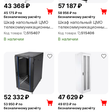
43 368
₽
57 187
₽
45 175
₽ по
58 956
₽ по
безналичному расчёту
безналичному расчёту
Шкаф напольный ЦМО
Шкаф напольный ЦМО
телекоммуникационный
телекоммуникационный
24U (600 x 800) дверь
30U (600 x 1000) дверь
515407
515406
Код товара:
Код товара:
стекло (ШТК-М-24.6.8-
стекло, чёрный (ШТК-
В наличии
В наличии
1ААА)
М-30.6.10-1ААА-9005)
52 332
₽
47 629
₽
53 950
₽ по
49 613
₽ по
безналичному расчёту
безналичному расчёту