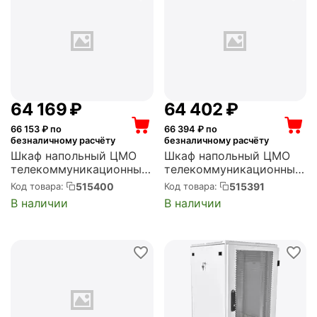
64 169
₽
64 402
₽
66 153
₽ по
66 394
₽ по
безналичному расчёту
безналичному расчёту
Шкаф напольный ЦМО
Шкаф напольный ЦМО
телекоммуникационный
телекоммуникационный
36U (600 x 1000) дверь
48U (600 x 800) дверь
515400
515391
Код товара:
Код товара:
стекло, чёрный (ШТК-
металл (ШТК-М-48.6.8-
В наличии
В наличии
М-36.6.10-1ААА-9005)
3ААА)