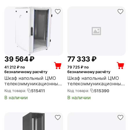
39 564
₽
77 333
₽
41 212
₽ по
79 725
₽ по
безналичному расчёту
безналичному расчёту
Шкаф напольный ЦМО
Шкаф напольный ЦМО
телекоммуникационный
телекоммуникационный
24U (600 x 600) дверь
48U (600 x 800) дверь
515411
515390
Код товара:
Код товара:
стекло (ШТК-М-24.6.6-
перфорированная, 2шт.
В наличии
В наличии
1ААА)
(ШТК-М-48.6.8-44АА)