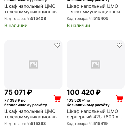
Шкаф напольный ЦМО
Шкаф напольный ЦМО
телекоммуникационный
телекоммуникационный
24U (600 x 800) дверь
30U (600 x 600) дверь
515408
515405
Код товара:
Код товара:
стекло, чёрный (ШТК-
стекло, чёрный (ШТК-
В наличии
В наличии
М-24.6.8-1ААА-9005)
М-30.6.6-1ААА-9005)
75 071
₽
100 420
₽
77 393
₽ по
103 526
₽ по
безналичному расчёту
безналичному расчёту
Шкаф напольный ЦМО
Шкаф напольный ЦМО
телекоммуникационный
серверный 42U (800 х
48U (600 x 1000) дверь
1200) дверь
515393
515419
Код товара:
Код товара:
стекло, (ШТК-М-48.6.10-
перфорированная,