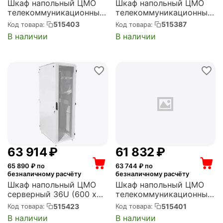
Шкаф напольный ЦМО
Шкаф напольный ЦМО
телекоммуникационный
телекоммуникационный
30U (600 x 800) дверь
ЭКОНОМ 42U (600 x
515403
515387
Код товара:
Код товара:
стекло, чёрный (ШТК-
600) дверь
В наличии
В наличии
М-30.6.8-1ААА-9005)
перфорированная 2 шт.
(ШТК-Э-42.6.6-44АА)
63 914
₽
61 832
₽
65 890
₽ по
63 744
₽ по
безналичному расчёту
безналичному расчёту
Шкаф напольный ЦМО
Шкаф напольный ЦМО
серверный 36U (600 x
телекоммуникационный
800) дверь
36U (600 x 1000) дверь
515423
515401
Код товара:
Код товара:
перфорированная 2 шт.
перфорированная (ШТК-
В наличии
В наличии
(ШТК-М-36.6.8-44АА)
М-36.6.10-4ААА)