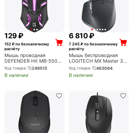
‍129‍
₽
6 810
₽
152
₽ по безналичному
7 245
₽ по безналичному
расчёту
расчёту
Мышь проводная
Мышь беспроводная
DEFENDER Hit MB-550
LOGITECH MX Master 3S
Black USB, 1200 dpi,
Graphite Bluetooth, 8000
249515
463064
Код товара:
Код товара:
оптическая, чёрная
dpi, лазерная, серая
В наличии
В наличии
(52550)
(910-006565)