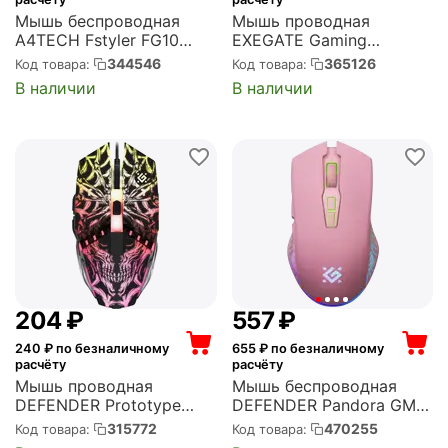
Мышь беспроводная
Мышь проводная
A4TECH Fstyler FG10
EXEGATE Gaming
радиоканал, USB, 2000
Standard GML-13 USB,
344546
365126
Код товара:
Код товара:
dpi, оптическая,
4000 dpi, лазерная,
В наличии
В наличии
оранжевая с чёрным
чёрная (EX289489RUS)
(FG10 ORANGE)
‍204‍
₽
‍557‍
₽
240
₽ по безналичному
655
₽ по безналичному
расчёту
расчёту
Мышь проводная
Мышь беспроводная
DEFENDER Prototype
DEFENDER Pandora GM-
GM-670L USB, 2400 dpi,
502 Pink радиоканал,
315772
470255
Код товара:
Код товара:
оптическая, чёрная,
USB, 3200 dpi,