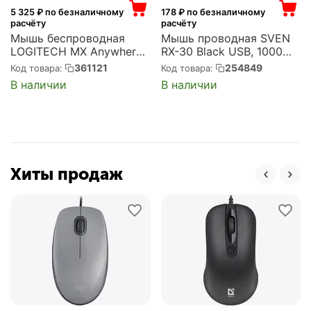
5 325
₽ по безналичному
178
₽ по безналичному
расчёту
расчёту
Мышь беспроводная
Мышь проводная SVEN
LOGITECH MX Anywhere
RX-30 Black USB, 1000
2S Graphite Bluetooth +
dpi, оптическая, чёрная
361121
254849
Код товара:
Код товара:
радиоканал, USB, 4000
(SV-018214)
В наличии
В наличии
dpi, оптическая, серая
(910-006211/910-
006287/910-007226)
Хиты продаж