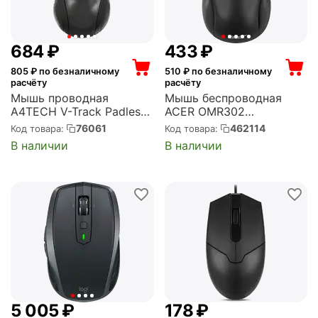
‍684‍
₽
‍433‍
₽
805
₽ по безналичному
510
₽ по безналичному
расчёту
расчёту
Мышь проводная
Мышь беспроводная
A4TECH V-Track Padless
ACER OMR302
Black, 627755 USB, 1600
радиоканал, USB, 1200
76061
462114
Код товара:
Код товара:
dpi, оптическая, чёрная
dpi, оптическая, чёрная
В наличии
В наличии
(N-70FX)
(ZL.MCECC.01X)
5 005
₽
‍178‍
₽