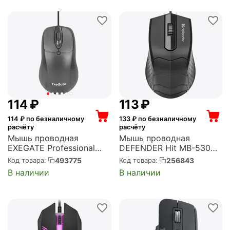
‍114‍
₽
‍113‍
₽
114
₽ по безналичному
133
₽ по безналичному
расчёту
расчёту
Мышь проводная
Мышь проводная
EXEGATE Professional
DEFENDER Hit MB-530
Standard B100L USB,
Black USB, 1000 dpi,
493775
256843
Код товара:
Код товара:
1000 dpi, оптическая,
оптическая, чёрная
В наличии
В наличии
чёрная (EX298196RUS)
(52530)