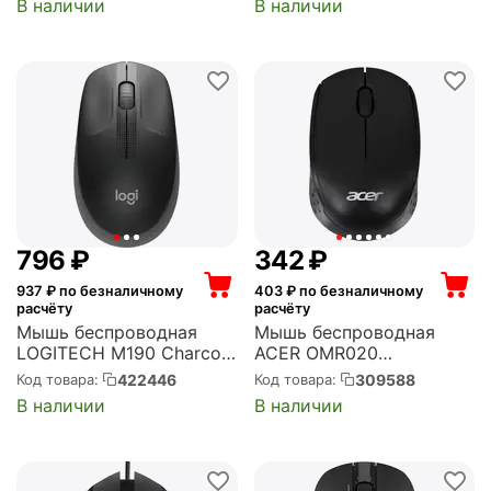
В наличии
В наличии
рисунок (52670)
оптическая, розовая
(52501)
‍796‍
₽
‍342‍
₽
937
₽ по безналичному
403
₽ по безналичному
расчёту
расчёту
Мышь беспроводная
Мышь беспроводная
LOGITECH M190 Charcoal
ACER OMR020
радиоканал, USB, 1000
радиоканал, USB, 1200
422446
309588
Код товара:
Код товара:
dpi, оптическая, чёрная
dpi, оптическая, чёрная
В наличии
В наличии
с серым (910-005905)
(ZL.MCEEE.006)