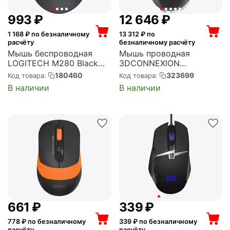
‍993‍
₽
12 646
₽
1 168
₽ по безналичному
13 312
₽ по
расчёту
безналичному расчёту
Мышь беспроводная
Мышь проводная
LOGITECH M280 Black
3DCONNEXION
EWR радиоканал, USB,
CadMouse Pro USB, 7200
180460
323699
Код товара:
Код товара:
1000 dpi, оптическая,
dpi, оптическая, чёрная
В наличии
В наличии
чёрная (910-004287/910-
(3DX-700080)
004291/910-004306)
‍661‍
₽
‍339‍
₽
778
₽ по безналичному
339
₽ по безналичному
расчёту
расчёту