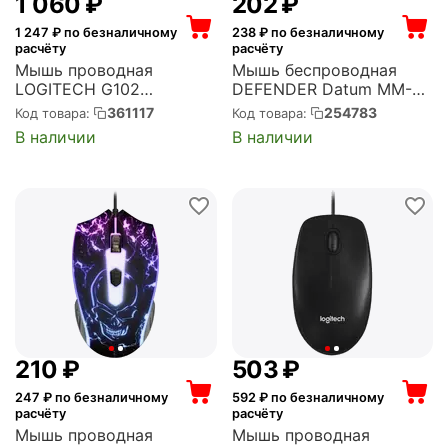
1 060
₽
‍202‍
₽
1 247
₽ по безналичному
238
₽ по безналичному
расчёту
расчёту
Мышь проводная
Мышь беспроводная
LOGITECH G102
DEFENDER Datum MM-
LightSync Lilac USB, 8000
285 Black радиоканал,
361117
254783
Код товара:
Код товара:
dpi, оптическая,
USB, 1600 dpi,
В наличии
В наличии
фиолетовая (910-
оптическая, чёрная
005857/910-005854)
(52285)
‍210‍
₽
‍503‍
₽
247
₽ по безналичному
592
₽ по безналичному
расчёту
расчёту
Мышь проводная
Мышь проводная