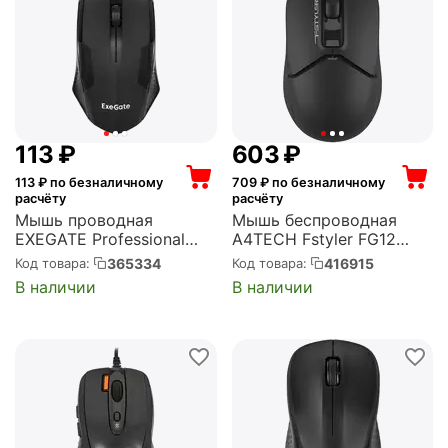
‍113‍
₽
‍603‍
₽
113
₽ по безналичному
709
₽ по безналичному
расчёту
расчёту
Мышь проводная
Мышь беспроводная
EXEGATE Professional
A4TECH Fstyler FG12
Standard SH-9025L OEM
радиоканал, USB, 1200
365334
416915
Код товара:
Код товара:
USB, 1000 dpi,
dpi, оптическая, чёрная
В наличии
В наличии
оптическая, чёрная
(FG12 BLACK)
(EX279942RUS)