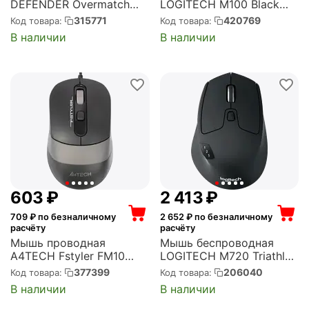
DEFENDER Overmatch
LOGITECH M100 Black
GM-069 Black USB, 2400
USB, 1000 dpi,
315771
420769
Код товара:
Код товара:
dpi, оптическая, чёрная,
оптическая, чёрная (910-
В наличии
В наличии
рисунок (52069)
005006)
‍603‍
₽
2 413
₽
709
₽ по безналичному
2 652
₽ по безналичному
расчёту
расчёту
Мышь проводная
Мышь беспроводная
A4TECH Fstyler FM10
LOGITECH M720 Triathlon
USB, 1600 dpi,
Black Bluetooth +
377399
206040
Код товара:
Код товара:
оптическая, чёрная с
радиоканал, USB, 1000
В наличии
В наличии
серым (FM10 GREY)
dpi, оптическая, чёрная
(910-004791/910-004794)