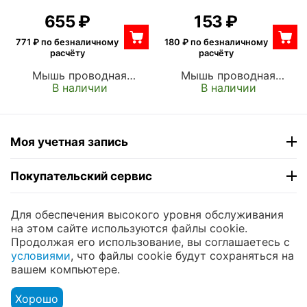
‍655‍
₽
‍153‍
₽
771
₽ по безналичному
180
₽ по безналичному
расчёту
расчёту
Мышь проводная
Мышь проводная
В наличии
В наличии
LOGITECH M110 Silent
DEFENDER Classic MB-
Black USB, 1000 dpi,
230 Black USB, 1600 dpi,
оптическая, чёрная с
оптическая, чёрная
серым (910-005490/910-
(52231)
Моя учетная запись
005502)
Покупательский сервис
Контакты
Для обеспечения высокого уровня обслуживания
на этом сайте используются файлы cookie.
Продолжая его использование, вы соглашаетесь с
© 2004 - 2026 ЮНИКОМП. На базе
CS-Cart
и
условиями
, что файлы cookie будут сохраняться на
премиум темы —
© AB: UniTheme2
вашем компьютере.
Хорошо