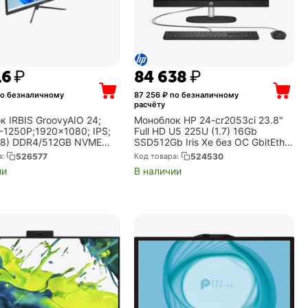
16
₽
84 638
₽
о безналичному
87 256
₽ по безналичному
расчёту
 IRBIS GroovyAIO 24;
Моноблок HP 24-cr2053ci 23.8"
5-1250P;1920x1080; IPS;
Full HD U5 225U (1.7) 16Gb
*8) DDR4/512GB NVME
SSD512Gb Iris Xe без ОС GbitEth
i6 AX101, microSD, type C
WiFi BT 90W клавиатура мышь
а:
526577
Код товара:
524530
ction, RJ45, WebCam
Cam черный 1920x1080
ии
В наличии
...
(C84E2EA)