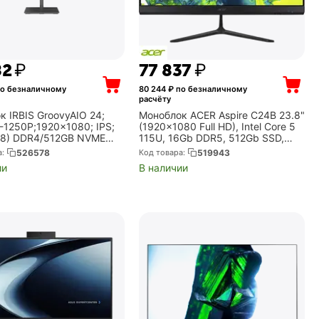
82
₽
77 837
₽
о безналичному
80 244
₽ по безналичному
расчёту
 IRBIS GroovyAIO 24;
Моноблок ACER Aspire C24B 23.8"
5-1250P;1920x1080; IPS;
(1920x1080 Full HD), Intel Core 5
*8) DDR4/512GB NVME
115U, 16Gb DDR5, 512Gb SSD,
i6 AX101, microSD, type C
Intel Graphics, без ОС, чёрный
а:
526578
Код товара:
519943
ction, RJ45, WebCam
(DQ.BT5CD.002)
ии
В наличии
...