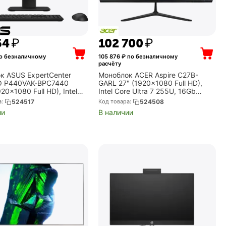
64
₽
102 700
₽
о безналичному
105 876
₽ по безналичному
расчёту
к ASUS ExpertCenter
Моноблок ACER Aspire C27B-
O P440VAK-BPC7440
GARL 27" (1920x1080 Full HD),
920x1080 Full HD), Intel
Intel Core Ultra 7 255U, 16Gb
240H, 16Gb DDR5, 512Gb
DDR5, 1Tb SSD, Intel Graphics, без
а:
524517
Код товара:
524508
el Graphics, без ОС,
ОС, чёрный (DQ.BT2CD.003)
ии
В наличии
90PT0...