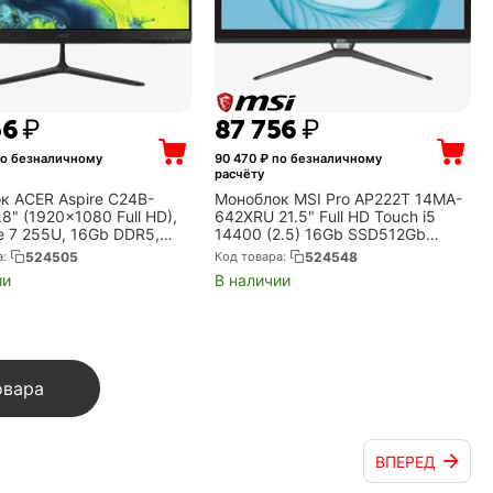
56
₽
87 756
₽
о безналичному
90 470
₽ по безналичному
расчёту
к ACER Aspire C24B-
Моноблок MSI Pro AP222T 14MA-
8" (1920x1080 Full HD),
642XRU 21.5" Full HD Touch i5
re 7 255U, 16Gb DDR5,
14400 (2.5) 16Gb SSD512Gb
D, Intel Graphics, без ОС,
UHDG 730 CR без ОС 2xGbitEth
а:
524505
Код товара:
524548
(DQ.BT1CD.002)
WiFi BT 120W клавиатура мышь
ии
В наличии
Cam черный 192...
овара
ВПЕРЕД