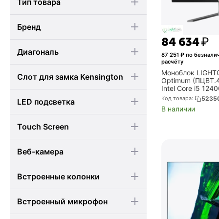
Тип товара
Бренд
84 634
₽
Диагональ
87 251
₽ по безнали
расчёту
Моноблок LIGHTC
Cлот для замка Kensington
Optimum (ПЦВТ.
Intel Core i5 12
16Gb/SSD
Код товара:
5235
LED подсветка
512Gb/Web5MP/H
В наличии
SB 3.2 Gen1,USB 
C,CR/2xUS...
Touch Screen
Веб-камера
Встроенные колонки
Встроенный микрофон