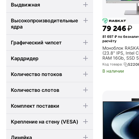
Выдвижная
Высокопроизводительные
ядра
79 246
₽
81 697
₽ по безнали
расчёту
Графический чипсет
Моноблок RASKAT
(23.8" IPS, Intel 
Кардридер
RAM 16Gb, SSD 5
OS) (Studio2512
Код товара:
5220
В наличии
Количество потоков
Количество слотов
Комплект поставки
Крепление на стену (VESA)
Линейка