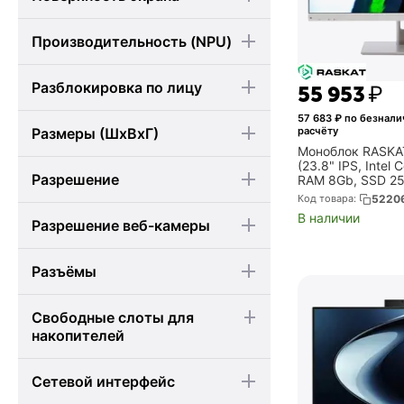
Производительность (NPU)
Разблокировка по лицу
55 953
₽
57 683
₽ по безнал
Размеры (ШхВхГ)
расчёту
Моноблок RASKAT
(23.8" IPS, Intel 
Разрешение
RAM 8Gb, SSD 25
OS) (Studio3312
Код товара:
5220
В наличии
Разрешение веб-камеры
Разъёмы
Свободные слоты для
накопителей
Сетевой интерфейс