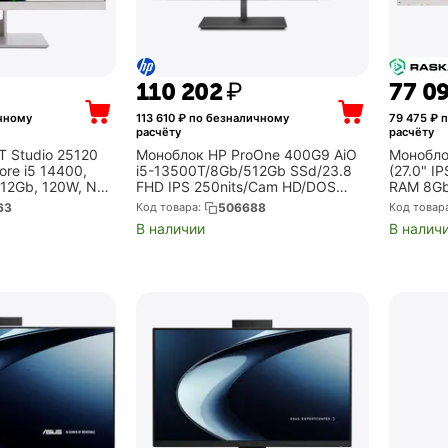
110 202
₽
77 0
чному
113 610
₽ по безналичному
79 475
₽ п
расчёту
расчёту
 Studio 25120
Моноблок HP ProOne 400G9 AiO
Монобло
Core i5 14400,
i5-13500T/8Gb/512Gb SSd/23.8
(27.0" IP
12Gb, 120W, No
FHD IPS 250nits/Cam HD/DOS
RAM 8Gb
0232838)
+USB KB & mouse (904X0AV)
OS) (St
63
Код товара:
506688
Код товар
В наличии
В налич