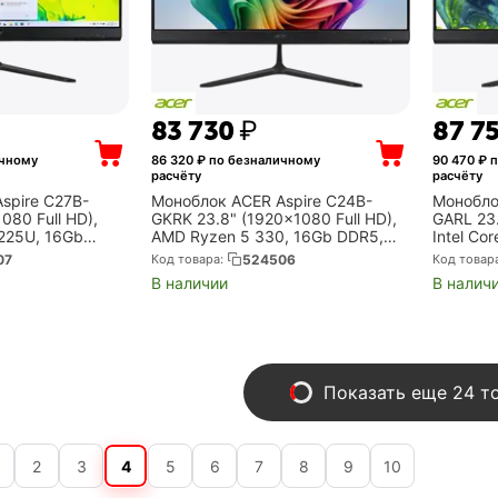
83 730
₽
87 7
ичному
86 320
₽ по безналичному
90 470
₽ п
расчёту
расчёту
spire C27B-
Моноблок ACER Aspire C24B-
Монобло
080 Full HD),
GKRK 23.8" (1920x1080 Full HD),
GARL 23.
5 225U, 16Gb
AMD Ryzen 5 330, 16Gb DDR5,
Intel Co
Intel Graphics,
512Gb SSD, Radeon 820M, без
512Gb SS
07
Код товара:
524506
Код товар
(DQ.BT0CD.002)
ОС, чёрный (DQ.BSPCD.001)
чёрный 
В наличии
В налич
Показать еще 24 т
2
3
4
5
6
7
8
9
10