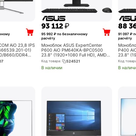
93 112
₽
88 3
чному
95 992
₽ по безналичному
91 097
₽ п
расчёту
расчёту
OM AiO 23,8 IPS
Моноблок ASUS ExpertCenter
Монобло
466539.201-01)
P600 AiO PM640KA-BPC0500
P400 Ai
400/B660/DDR4
23.8" (1920x1080 Full HD), AMD
23.8" (1
Ryzen AI 5 330, 16Gb DDR5,
Core 7 
07
Код товара:
524521
Код товар
DMI,DP,VGA/2xU
512Gb SSD, Radeon 820M, без
SSD, Int
В наличии
В налич
Type-
ОС, чёрный (90PT046...
чёрный (