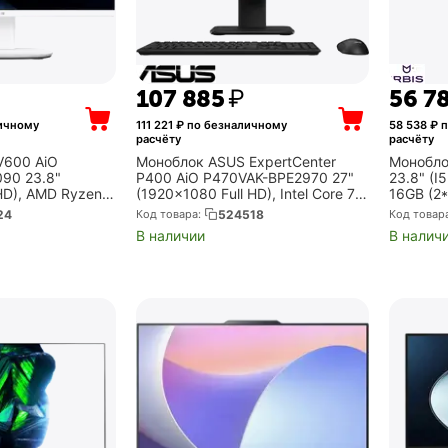
107 885
₽
56 7
ичному
111 221
₽ по безналичному
58 538
₽ п
расчёту
расчёту
V600 AiO
Моноблок ASUS ExpertCenter
Моноблок
90 23.8"
P400 AiO P470VAK-BPE2970 27"
23.8" (I
HD), AMD Ryzen
(1920x1080 Full HD), Intel Core 7
16GB (2
DR5, 1Tb SSD,
240H, 16Gb DDR5, 512Gb SSD,
SSD, wif
24
Код товара:
524518
Код товар
з ОС, белый
Intel Graphics, без ОС, чёрный
full fun
В наличии
В налич
BJ0)
(90PT03W...
5MP(mag