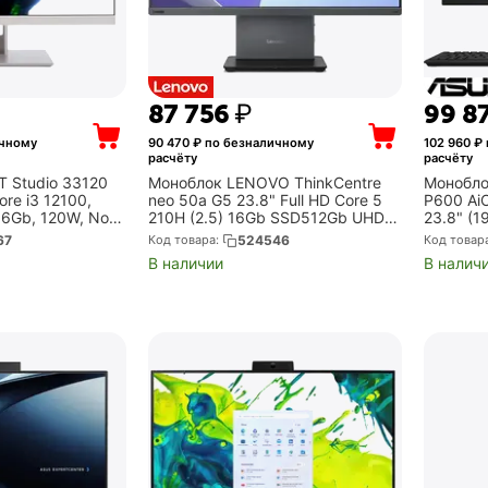
87 756
₽
99 8
ичному
90 470
₽ по безналичному
102 960
₽ 
расчёту
расчёту
 Studio 33120
Моноблок LENOVO ThinkCentre
Монобло
Core i3 12100,
neo 50a G5 23.8" Full HD Core 5
P600 A
6Gb, 120W, No
210H (2.5) 16Gb SSD512Gb UHDG
23.8" (1
0232835)
без ОС GbitEth WiFi BT 90W
Ryzen AI
67
Код товара:
524546
Код товар
клавиатура мышь Cam серый
SSD, Ra
В наличии
В налич
1920x1080 (12S...
чёрный 