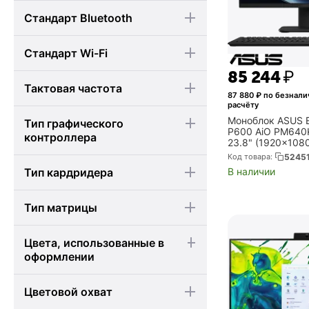
Стандарт Bluetooth
Стандарт Wi-Fi
85 244
₽
Тактовая частота
87 880
₽ по безнал
расчёту
Моноблок ASUS E
Тип графического
P600 AiO PM64
контроллера
23.8" (1920x1080
Ryzen AI 5 330, 
Код товара:
5245
512Gb SSD, Rade
В наличии
Тип кардридера
Windows 11 Home,
Тип матрицы
Цвета, использованные в
оформлении
Цветовой охват