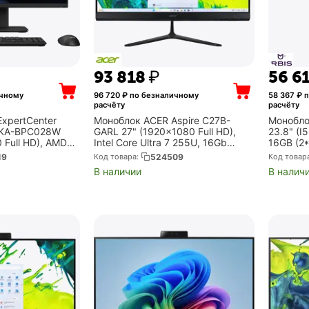
93 818
₽
56 6
ичному
96 720
₽ по безналичному
58 367
₽ п
расчёту
расчёту
xpertCenter
Моноблок ACER Aspire C27B-
Моноблок
0KA-BPC028W
GARL 27" (1920x1080 Full HD),
23.8" (I
 Full HD), AMD
Intel Core Ultra 7 255U, 16Gb
16GB (2
16Gb DDR5,
DDR5, 512Gb SSD, Intel Graphics,
SSD, wif
19
Код товара:
524509
Код товар
on 820M,
без ОС, чёрный (DQ.BT2CD.001)
full fun
В наличии
В налич
 чёрный...
5MP(mag