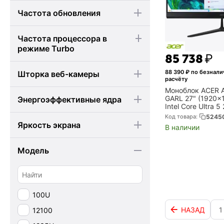
Частота обновления
Частота процессора в
режиме Turbo
85 738
₽
88 390
₽ по безнал
Шторка веб-камеры
расчёту
Моноблок ACER A
GARL 27" (1920x1
Энергоэффективные ядра
Intel Core Ultra 
DDR5, 512Gb SSD, 
Код товара:
5245
без ОС, чёрный 
Яркость экрана
В наличии
Модель
100U
НАЗАД
1
12100