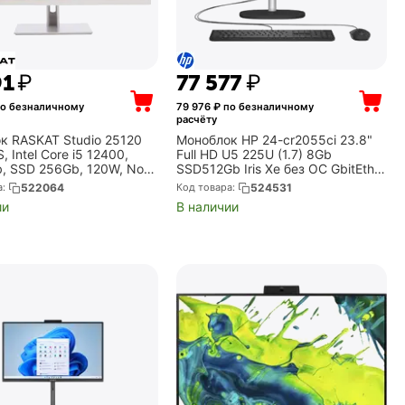
91
₽
77 577
₽
о безналичному
79 976
₽ по безналичному
расчёту
к RASKAT Studio 25120
Моноблок HP 24-cr2055ci 23.8"
S, Intel Core i5 12400,
Full HD U5 225U (1.7) 8Gb
, SSD 256Gb, 120W, No
SSD512Gb Iris Xe без ОС GbitEth
udio25120232844)
WiFi BT 90W клавиатура мышь
а:
522064
Код товара:
524531
Cam черный 1920x1080
ии
В наличии
(C84E3EA)