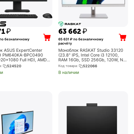
71
₽
63 662
₽
по безналичному
65 631
₽ по безналичному
расчёту
к ASUS ExpertCenter
Моноблок RASKAT Studio 33120
iO PM640KA-BPC0490
(23.8" IPS, Intel Core i3 12100,
920x1080 Full HD), AMD
RAM 16Gb, SSD 256Gb, 120W, No
 7 350, 32Gb DDR5, 1Tb
OS) (Studio33120232836)
а:
524520
Код товара:
522066
deon 860M, без ОС,
ии
В наличии
(90PT0463-...