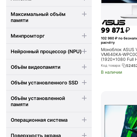
Максимальный объём
памяти
99 871
₽
Минпромторг
102 960
₽ по безнал
расчёту
Моноблок ASUS 
Нейронный процессор (NPU)
VM640KA-WPC00
(1920x1080 Full 
AI 7 350, 32Gb D
Код товара:
5245
Объём видеопамяти
Radeon 860M, бе
В наличии
(90PT0465-M00
Объём установленного SSD
Объём установленной
памяти
Операционная система
Поверхность экрана