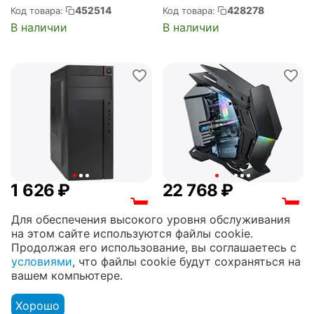
подсветка, 1xUSB 2.0,
подсветка, 1xUSB 2.0,
452514
428278
Код товара:
Код товара:
1xUSB 3.0, 1xUSB Type-C,
2xUSB 3.0, белый
В наличии
В наличии
белый (Zalman i6 White)
(Airface RGB White)
1 626
₽
22 768
₽
1 626
₽ по безналичному
23 716
₽ по
Для обеспечения высокого уровня обслуживания
расчёту
безналичному расчёту
на этом сайте используются файлы cookie.
Корпус EXEGATE AA-440
Корпус JONSBO Midi-
Продолжая его использование, вы соглашаетесь с
Midi-Tower, без БП,
Tower, без БП, с окном,
условиями
, что файлы cookie будут сохраняться на
2xUSB 2.0, чёрный
2xUSB 3.0, чёрный
365271
338757
Код товара:
Код товара:
вашем компьютере.
(EX290172RUS)
(MOD3 Black)
В наличии
В наличии
Хорошо