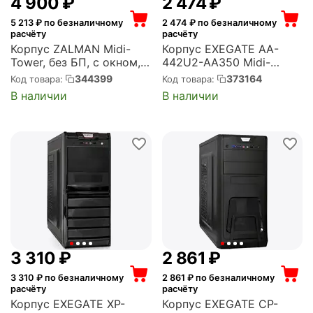
4 900
₽
2 474
₽
5 213
₽ по безналичному
2 474
₽ по безналичному
расчёту
расчёту
Корпус ZALMAN Midi-
Корпус EXEGATE AA-
Tower, без БП, с окном,
442U2-AA350 Midi-
2xUSB 2.0, 2xUSB 3.0,
Tower, 350 Вт, 1xUSB 2.0,
344399
373164
Код товара:
Код товара:
USB Type-C, белый (Z9
2xUSB 3.0, чёрный
В наличии
В наличии
ICEBERG WHITE)
(EX290178RUS)
3 310
₽
2 861
₽
3 310
₽ по безналичному
2 861
₽ по безналичному
расчёту
расчёту
Корпус EXEGATE XP-
Корпус EXEGATE CP-