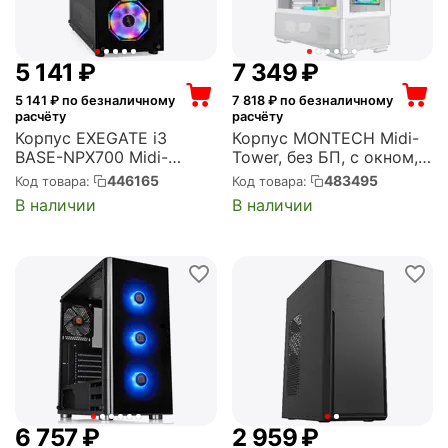
5 141
₽
7 349
₽
5 141
₽ по безналичному
7 818
₽ по безналичному
расчёту
расчёту
Корпус EXEGATE i3
Корпус MONTECH Midi-
BASE-NPX700 Midi-
Tower, без БП, с окном,
Tower, 700 Вт, с окном,
подсветка, 2xUSB 3.0,
446165
483495
Код товара:
Код товара:
подсветка, 2xUSB 2.0,
1xUSB Type-C, белый
В наличии
В наличии
1xUSB 3.0, чёрный
(SKY TWO White)
(EX294979RUS)
6 757
₽
2 959
₽