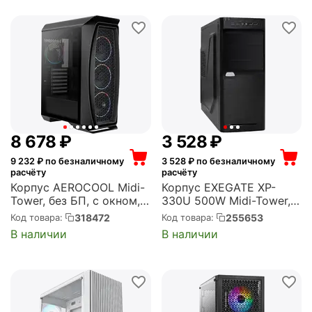
8 678
₽
3 528
₽
9 232
₽ по безналичному
3 528
₽ по безналичному
расчёту
расчёту
Корпус AEROCOOL Midi-
Корпус EXEGATE XP-
Tower, без БП, с окном,
330U 500W Midi-Tower,
подсветка, 2xUSB 3.0,
500 Вт, 2xUSB 2.0,
318472
255653
Код товара:
Код товара:
чёрный (Aero One
2xUSB 3.0, чёрный
В наличии
В наличии
Eclipse-G-BK-v1)
(EX272729RUS)