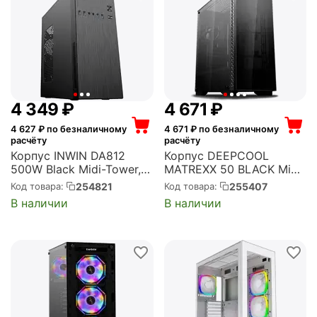
4 349
₽
4 671
₽
4 627
₽ по безналичному
4 671
₽ по безналичному
расчёту
расчёту
Корпус INWIN DA812
Корпус DEEPCOOL
500W Black Midi-Tower,
MATREXX 50 BLACK Midi-
500 Вт, 2xUSB 2.0,
Tower, без БП, с окном,
254821
255407
Код товара:
Код товара:
2xUSB 3.0, чёрный
2xUSB 2.0, 1xUSB 3.0,
В наличии
В наличии
(6131895)
чёрный (DP-ATX-
MATREXX50)