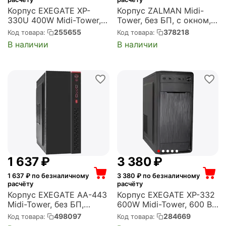
Корпус EXEGATE XP-
Корпус ZALMAN Midi-
330U 400W Midi-Tower,
Tower, без БП, с окном,
400 Вт, 2xUSB 2.0,
подсветка, 2xUSB 3.0,
255655
378218
Код товара:
Код товара:
2xUSB 3.0, чёрный
1xUSB Type-C, чёрный
В наличии
В наличии
(EX272727RUS)
(Zalman Z10 DUO Black)
1 637
₽
3 380
₽
1 637
₽ по безналичному
3 380
₽ по безналичному
расчёту
расчёту
Корпус EXEGATE AA-443
Корпус EXEGATE XP-332
Midi-Tower, без БП,
600W Midi-Tower, 600 Вт,
2xUSB 2.0, чёрный
2xUSB 2.0, чёрный
498097
284669
Код товара:
Код товара:
(EX298131RUS)
(EX283074RUS)