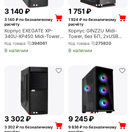
3 140
₽
1 751
₽
3 140
₽ по безналичному
1 924
₽ по безналичному
расчёту
расчёту
Корпус EXEGATE XP-
Корпус GINZZU Midi-
340U-XP450 Midi-Tower,
Tower, без БП, 2xUSB
450 Вт, 1xUSB 2.0, 2xUSB
2.0, чёрный (Ginzzu
394061
275820
Код товара:
Код товара:
3.0, чёрный
A190)
В наличии
В наличии
(EX292989RUS)
3 302
₽
9 245
₽
3 302
₽ по безналичному
9 836
₽ по безналичному
расчёту
расчёту