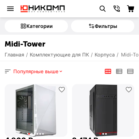
Категории
Фильтры
Midi-Tower
Главная
/
Комплектующие для ПК
/
Корпуса
/
Midi-T
Популярные выше