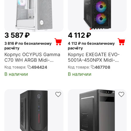
3 587
₽
4 112
₽
3 816
₽ по безналичному
4 112
₽ по безналичному
расчёту
расчёту
Корпус OCYPUS Gamma
Корпус EXEGATE EVO-
C70 WH ARGB Midi-
5001A-450NPX Midi-
Tower, без БП, с окном,
Tower, 450 Вт, с окном,
494424
467708
Код товара:
Код товара:
подсветка, 1xUSB 2.0,
подсветка, 2xUSB 2.0,
В наличии
В наличии
1xUSB 3.0, белый
1xUSB 3.0, чёрный
(Gamma-C70-
(EX296316RUS)
WHG400XX-GL)