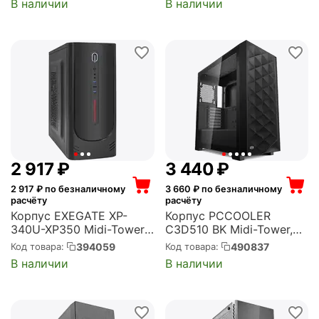
В наличии
В наличии
2 917
₽
3 440
₽
2 917
₽ по безналичному
3 660
₽ по безналичному
расчёту
расчёту
Корпус EXEGATE XP-
Корпус PCCOOLER
340U-XP350 Midi-Tower,
C3D510 BK Midi-Tower,
350 Вт, 1xUSB 2.0, 2xUSB
без БП, с окном, 2xUSB
394059
490837
Код товара:
Код товара:
3.0, чёрный
3.0, чёрный (C3D510-
В наличии
В наличии
(EX292987RUS)
BKP0-GL)