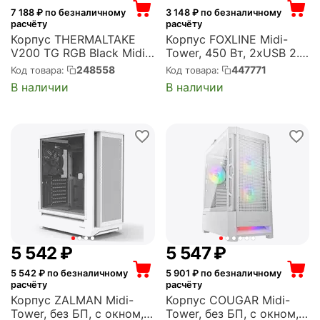
7 188
₽ по безналичному
3 148
₽ по безналичному
расчёту
расчёту
Корпус THERMALTAKE
Корпус FOXLINE Midi-
V200 TG RGB Black Midi-
Tower, 450 Вт, 2xUSB 2.0,
Tower, без БП, с окном,
чёрный (FL-302-FZ450-
248558
447771
Код товара:
Код товара:
подсветка, 2xUSB 2.0,
U32)
В наличии
В наличии
1xUSB 3.0, чёрный (CA-
1K8-00M1WN-01)
5 542
₽
5 547
₽
5 542
₽ по безналичному
5 901
₽ по безналичному
расчёту
расчёту
Корпус ZALMAN Midi-
Корпус COUGAR Midi-
Tower, без БП, с окном,
Tower, без БП, с окном,