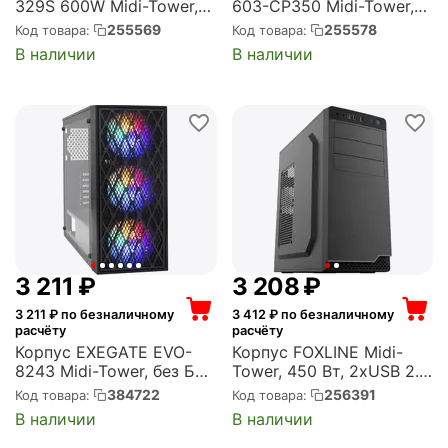
329S 600W Midi-Tower,
603-CP350 Midi-Tower,
600 Вт, 2xUSB 2.0,
350 Вт, 2xUSB 2.0,
255569
255578
Код товара:
Код товара:
чёрный (EX278400RUS)
чёрный (EX278390RUS)
В наличии
В наличии
3 211
₽
3 208
₽
3 211
₽ по безналичному
3 412
₽ по безналичному
расчёту
расчёту
Корпус EXEGATE EVO-
Корпус FOXLINE Midi-
8243 Midi-Tower, без БП,
Tower, 450 Вт, 2xUSB 2.0,
с окном, подсветка,
1xUSB 3.0, чёрный (FL-
384722
256391
Код товара:
Код товара:
2xUSB 2.0, 1xUSB 3.0,
816-FZ450R-U31)
В наличии
В наличии
чёрный (EX292859RUS)