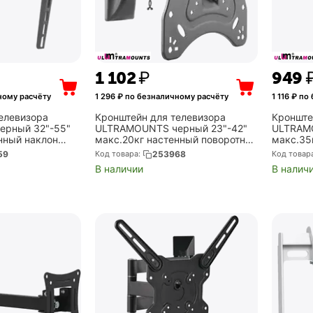
1 102
₽
‍949‍
ному расчёту
1 296
₽ по безналичному расчёту
1 116
₽ по 
елевизора
Кронштейн для телевизора
Кронште
рный 32"-55"
ULTRAMOUNTS черный 23"-42"
ULTRAMO
нный наклон
макс.20кг настенный поворотно-
макс.35
выдвижной и наклонный
(UM832T
59
Код товара:
253968
Код товар
(UM865)
В наличии
В налич