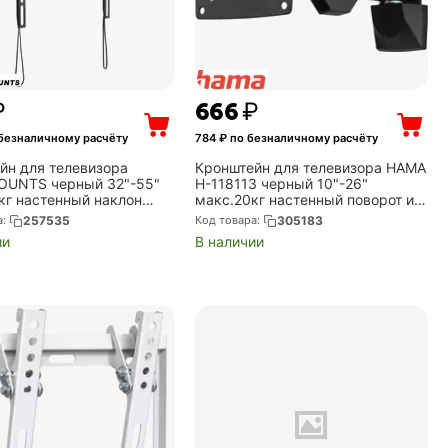
₽
‍666‍
₽
безналичному расчёту
784
₽ по безналичному расчёту
йн для телевизора
Кронштейн для телевизора HAMA
UNTS черный 32"-55"
H-118113 черный 10"-26"
кг настенный наклон
макс.20кг настенный поворот и
)
наклон (00118113)
а:
257535
Код товара:
305183
ии
В наличии