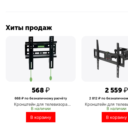
Хиты продаж
‍568‍
₽
2 559
668
₽ по безналичному расчёту
2 812
₽ по безналичном
Кронштейн для телевизора
Кронштейн для телев
В наличии
В наличии
ONKRON 17-42" макс. 200*200,
MEDIA LCD-418 черны
наклон 0, поворот 0, от стены
макс.35кг настенный 
В корзину
В корзину
30мм, вес до 30кг, черный
выдвижной и наклон
(ONKRON FM1 BLACK)
Media 10239