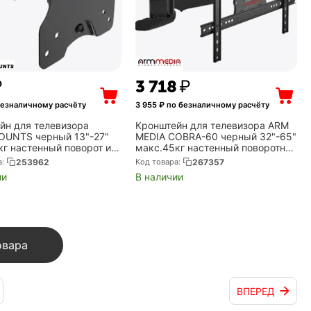
₽
3 718
₽
безналичному расчёту
3 955
₽ по безналичному расчёту
йн для телевизора
Кронштейн для телевизора ARM
UNTS черный 13"-27"
MEDIA COBRA-60 черный 32"-65"
кг настенный поворот и
макс.45кг настенный поворотно-
(UM860)
выдвижной и наклонный (Arm
а:
253962
Код товара:
267357
Media 10237)
ии
В наличии
овара
ВПЕРЕД