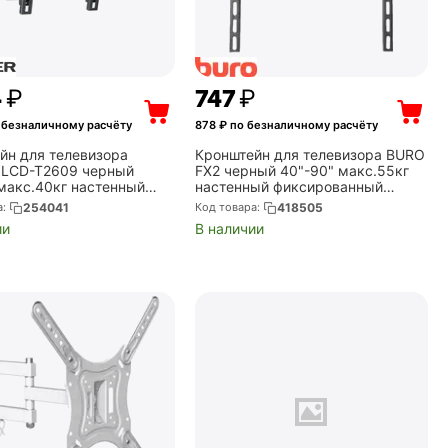
4
₽
‍747‍
₽
 безналичному расчёту
878
₽ по безналичному расчёту
йн для телевизора
Кронштейн для телевизора BURO
LCD-T2609 черный
FX2 черный 40"-90" макс.55кг
 макс.40кг настенный
настенный фиксированный
(LCD-T2609-B)
(BM55A26FF0)
а:
254041
Код товара:
418505
ии
В наличии