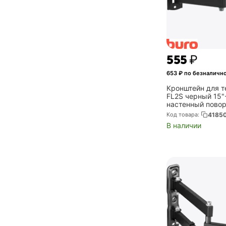
‍555‍
₽
653
₽ по безналичн
Кронштейн для 
FL2S черный 15"
настенный повор
выдвижной и на
Код товара:
4185
(BM13A71TS3)
В наличии