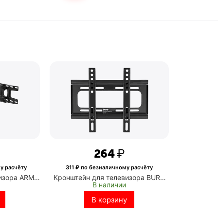
₽
‍264‍
₽
у расчёту
311
₽ по безналичному расчёту
изора ARM
Кронштейн для телевизора BURO
В наличии
й 32"-65"
FX1 черный 15"-48" макс.25кг
поворотно-
настенный фиксированный
В корзину
ный (Arm
(BM25A52FF0)
)