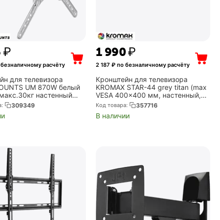
6
₽
1 990
₽
 безналичному расчёту
2 187
₽ по безналичному расчёту
йн для телевизора
Кронштейн для телевизора
OUNTS UM 870W белый
KROMAX STAR-44 grey titan (max
 макс.30кг настенный
VESA 400x400 мм, настенный,
 и наклон (UM870W)
наклонный, max 40 кг) (20162)
а:
309349
Код товара:
357716
(Kromax 20162)
ии
В наличии