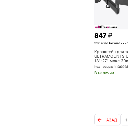
‍847‍
₽
996
₽ по безналичн
Кронштейн для т
ULTRAMOUNTS U
13"-27" макс.30
поворотно-выдв
Код товара:
3093
наклонный (UM8
В наличии
НАЗАД
1