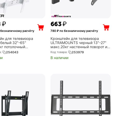
8
₽
‍663‍
₽
 безналичному расчёту
780
₽ по безналичному расчёту
йн для телевизора
Кронштейн для телевизора
белый 32"-65"
ULTRAMOUNTS черный 13"-27"
кг потолочный
макс.20кг настенный поворот и
ванный (PR-101-W)
наклон (UM875)
а:
254043
Код товара:
253979
ии
В наличии