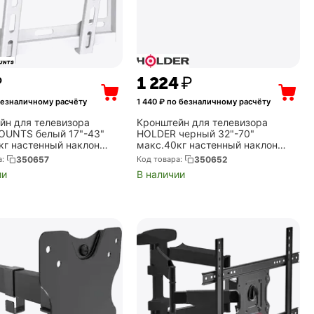
₽
1 224
₽
безналичному расчёту
1 440
₽ по безналичному расчёту
йн для телевизора
Кронштейн для телевизора
UNTS белый 17"-43"
HOLDER черный 32"-70"
кг настенный наклон
макс.40кг настенный наклон
TW)
(LCD-T6628-B)
а:
350657
Код товара:
350652
ии
В наличии