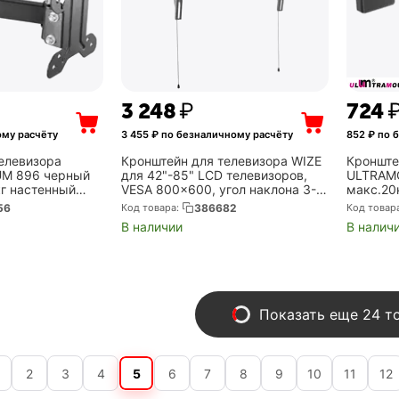
3 248
₽
‍724‍
ому расчёту
3 455
₽ по безналичному расчёту
852
₽ по 
елевизора
Кронштейн для телевизора WIZE
Кронште
M 896 черный
для 42"-85" LCD телевизоров,
ULTRAMO
кг настенный
VESA 800x600, угол наклона 3-
макс.20
ижной и
10°, расстояние от стены 5.5 см,
наклон 
56
Код товара:
386682
Код товар
96)
до 70 кг, черн. (WT63)
В наличии
В налич
Показать еще 24 т
2
3
4
5
6
7
8
9
10
11
12