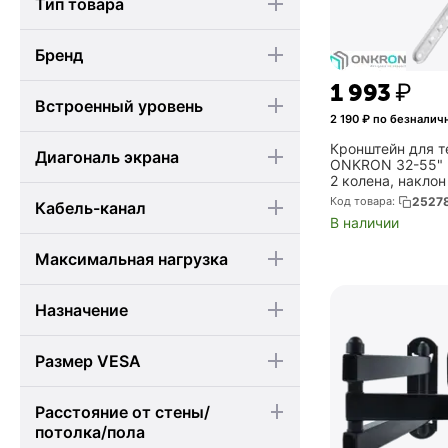
Тип товара
Бренд
1 993
₽
Встроенный уровень
2 190
₽ по безналич
Кронштейн для т
Диагональ экрана
ONKRON 32-55" 
2 колена, наклон
180 макс, от ст
Код товара:
2527
Кабель-канал
белый (ONKRON 
В наличии
Максимальная нагрузка
Назначение
Размер VESA
Расстояние от стены/
потолка/пола