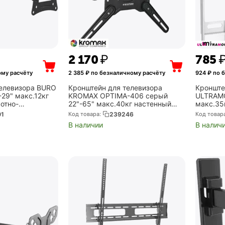
2 170
₽
‍785‍
ому расчёту
2 385
₽ по безналичному расчёту
924
₽ по 
телевизора BURO
Кронштейн для телевизора
Кронште
-29" макс.12кг
KROMAX OPTIMA-406 серый
ULTRAMO
отно-
22"-65" макс.40кг настенный
макс.35
клонный
поворот и наклон (Kromax 20240)
(UM831
01
Код товара:
239246
Код товар
В наличии
В налич