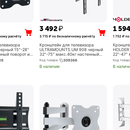
3 492
₽
1 59
ному расчёту
3 715
₽ по безналичному расчёту
1 752
₽ по
елевизора
Кронштейн для телевизора
Кронште
ерный 15"-28"
ULTRAMOUNTS UM 908 черный
HOLDER 
нный поворот и
32"-75" макс.40кг настенный
22"-47"
20202)
поворотно-выдвижной и
наклон 
26
Код товара:
309368
Код товар
наклонный (UM908)
В наличии
В налич