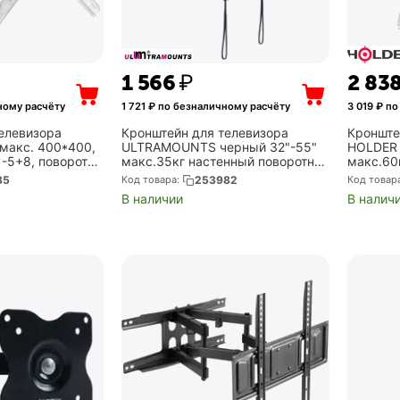
1 566
₽
2 83
ному расчёту
1 721
₽ по безналичному расчёту
3 019
₽ по
елевизора
Кронштейн для телевизора
Кронште
макс. 400*400,
ULTRAMOUNTS черный 32"-55"
HOLDER 
 -5+8, поворот
макс.35кг настенный поворотно-
макс.60
ены 55-500мм,
выдвижной и наклонный (UM878)
фиксиро
85
Код товара:
253982
Код товар
M4 WHITE)
В наличии
В налич