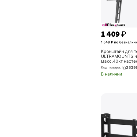
1 409
₽
1 548
₽ по безналич
Кронштейн для т
ULTRAMOUNTS че
макс.40кг насте
(UM838T)
Код товара:
2539
В наличии