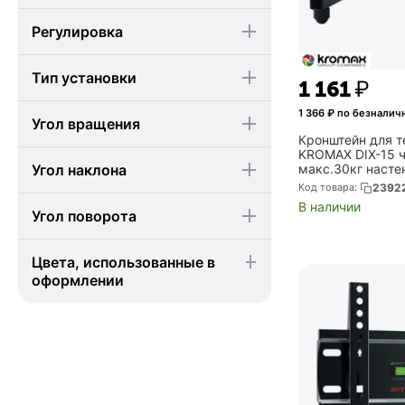
Регулировка
Тип установки
1 161
₽
1 366
₽ по безналич
Угол вращения
Кронштейн для т
KROMAX DIX-15 ч
Угол наклона
макс.30кг насте
наклон (Kromax 
Код товара:
2392
В наличии
Угол поворота
Цвета, использованные в
оформлении