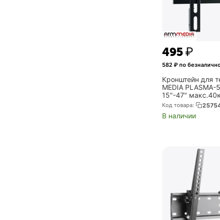
‍495‍
₽
582
₽ по безналичн
Кронштейн для 
MEDIA PLASMA-5
15"-47" макс.40
фиксированный 
Код товара:
2575
10214)
В наличии