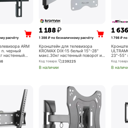
1 188
₽
1 63
ому расчёту
1 398
₽ по безналичному расчёту
1 798
₽ по
телевизора ARM
Кронштейн для телевизора
Кронште
 n. черный
KROMAX DIX-15 белый 15"-28"
ULTRAM
кг настенный
макс.30кг настенный поворот и
23"-55"
(Arm Media
наклон (Kromax 20224)
поворот
46
Код товара:
239225
Код товар
В наличии
В налич