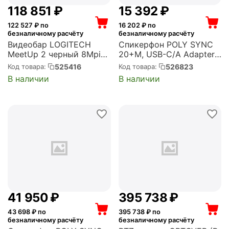
118 851
₽
15 392
₽
122 527
₽ по
16 202
₽ по
безналичному расчёту
безналичному расчёту
Видеобар LOGITECH
Спикерфон POLY SYNC
MeetUp 2 черный 8Mpix
20+M, USB-C/A Adapter
(3840x2160) USB3.0 с
(B95VLAA)
525416
526823
Код товара:
Код товара:
микрофоном (960-
В наличии
В наличии
001681)
41 950
₽
395 738
₽
43 698
₽ по
395 738
₽ по
безналичному расчёту
безналичному расчёту