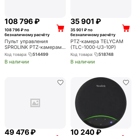
108 796
₽
35 901
₽
108 796
₽ по
35 901
₽ по
безналичному расчёту
безналичному расчёту
Пульт управления
PTZ-камера TELYCAM
SPROLINK PTZ-камерами
(TLC-1000-U3-10P)
(PCO100)
514499
518748
Код товара:
Код товара:
В наличии
В наличии
49 476
₽
10 240
₽