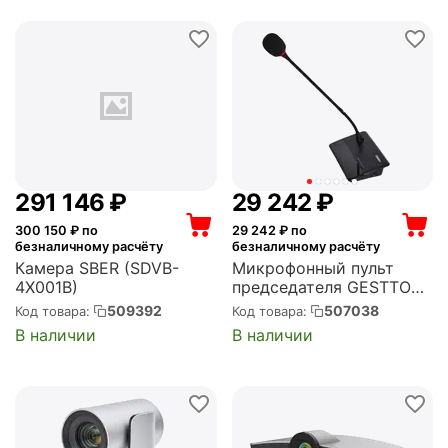
291 146
₽
29 242
₽
300 150
₽ по
29 242
₽ по
безналичному расчёту
безналичному расчёту
Камера SBER (SDVB-
Микрофонный пульт
4X001B)
председателя GESTTON
Проводной (EG-3520C)
509392
507038
Код товара:
Код товара:
В наличии
В наличии