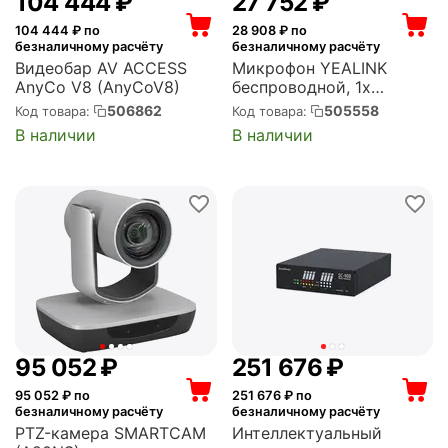
104 444
₽
27 752
₽
104 444
₽ по
28 908
₽ по
безналичному расчёту
безналичному расчёту
Видеобар AV ACCESS
Микрофон YEALINK
AnyCo V8 (AnyCoV8)
беспроводной, 1x
wireless microphone, 2-
506862
505558
Код товара:
Код товара:
year AMS, 1303143
В наличии
В наличии
(VCM36-W Package)
95 052
₽
251 676
₽
95 052
₽ по
251 676
₽ по
безналичному расчёту
безналичному расчёту
PTZ-камера SMARTCAM
Интеллектуальный