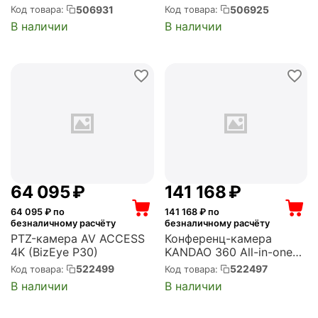
506931
506925
Код товара:
Код товара:
В наличии
В наличии
64 095
₽
141 168
₽
64 095
₽ по
141 168
₽ по
безналичному расчёту
безналичному расчёту
PTZ-камера AV ACCESS
Конференц-камера
4K (BizEye P30)
KANDAO 360 All-in-one
(Kandao Meeting Pro)
522499
522497
Код товара:
Код товара:
В наличии
В наличии