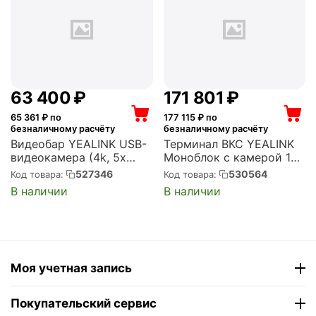
63 400
₽
171 801
₽
65 361
₽ по
177 115
₽ по
безналичному расчёту
безналичному расчёту
Видеобар YEALINK USB-
Терминал ВКС YEALINK
видеокамера (4k, 5x
Моноблок с камерой 12Х
EPTZ, встроенный
(CTP18, WPP30, VCH51
527346
530564
Код товара:
Код товара:
саундбар и микрофоны,
,VCM34-2 шт., WF50,
В наличии
В наличии
AMS-2 года) (UVC40 E2)
AMS 2 года) (VC800-
VCM-CTP-VCH)
Моя учетная запись
Покупательский сервис