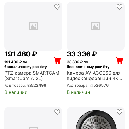
191 480
₽
33 336
₽
191 480
₽ по
33 336
₽ по
безналичному расчёту
безналичному расчёту
PTZ-камера SMARTCAM
Камера AV ACCESS для
(SmartCam A12L)
видеоконференций 4K
120°CMOS 1/1,8" ИИ
522498
526576
Код товара:
Код товара:
(BizEye 90)
В наличии
В наличии