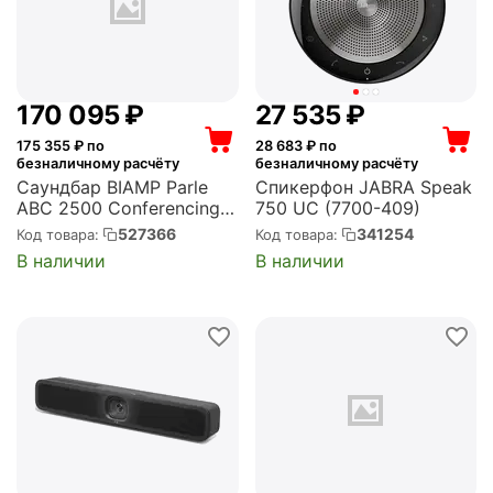
170 095
₽
27 535
₽
175 355
₽ по
28 683
₽ по
безналичному расчёту
безналичному расчёту
Саундбар BIAMP Parle
Спикерфон JABRA Speak
ABC 2500 Conferencing
750 UC (7700-409)
audio bar (910.0131.900)
527366
341254
Код товара:
Код товара:
В наличии
В наличии