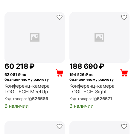
60 218
₽
188 690
₽
62 081
₽ по
194 526
₽ по
безналичному расчёту
безналичному расчёту
Конференц-камера
Конференц-камера
LOGITECH MeetUp
LOGITECH Sight
черный 8Mpix
WEBCAM Graphite USB
526586
526571
Код товара:
Код товара:
(3840x2160) USB3.0 с
(960-001510)
В наличии
В наличии
микрофоном (960-
001101)