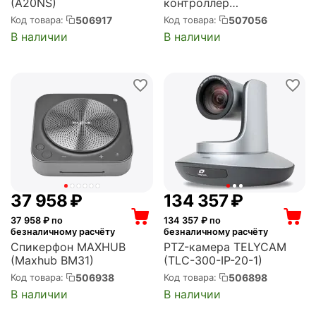
(A20NS)
контроллер
SMARTMEDIA (SC-900)
506917
507056
Код товара:
Код товара:
В наличии
В наличии
37 958
₽
134 357
₽
37 958
₽ по
134 357
₽ по
безналичному расчёту
безналичному расчёту
Спикерфон MAXHUB
PTZ-камера TELYCAM
(Maxhub BM31)
(TLC-300-IP-20-1)
506938
506898
Код товара:
Код товара:
В наличии
В наличии