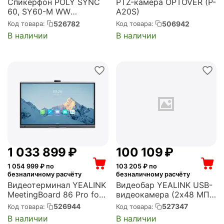
Спикерфон POLY SYNC
PTZ-камера OPTOVER (P-
60, SY60-M WW
A20S)
(77P41AA)
526782
506942
Код товара:
Код товара:
В наличии
В наличии
1 033 899
₽
100 109
₽
1 054 999
₽ по
103 205
₽ по
безналичному расчёту
безналичному расчёту
Видеотерминал YEALINK
Видеобар YEALINK USB-
MeetingBoard 86 Pro for
видеокамера (2х48 МП,
Medium Rooms (PVB860-
встроенный саундбар и
526944
527347
Код товара:
Код товара:
A02)
микрофон, AMS-2 года)
В наличии
В наличии
(UVC44)