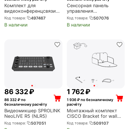
Комплект для
Сенсорная панель
видеоконференцсвязи
управления
FANVIL Linkvil CA400 All-
SMARTMEDIA (TP-101)
497467
507076
Код товара:
Код товара:
in-one решение для ВКС:
В наличии
В наличии
MS10+RC10+CM70; 4K
UHD One-click Screen-
sharing, Wireless HDMI
and camera s...
86 332
₽
1 762
₽
86 332
₽ по
1 936
₽ по безналичному
безналичному расчёту
расчёту
Видеомикшер SPROLINK
Монтажный комплект
NeoLIVE R5 (NLR5)
CISCO Bracket for wall
mounting of PTZ 4K
507051
509107
Код товара:
Код товара:
camera (Spare) (CS-