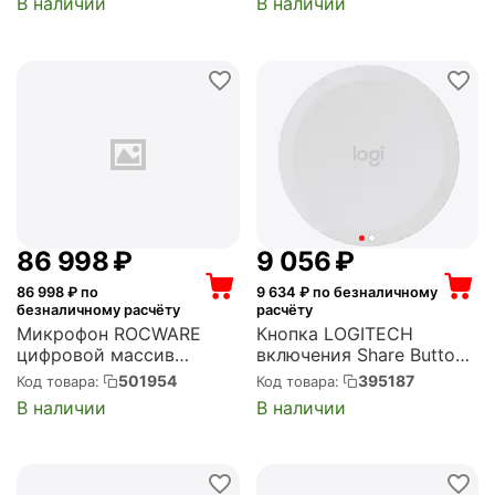
В наличии
В наличии
PTZ4K-BRKT=)
86 998
₽
9 056
₽
86 998
₽ по
9 634
₽ по безналичному
безналичному расчёту
расчёту
Микрофон ROCWARE
Кнопка LOGITECH
цифровой массив
включения Share Button
(Rocware RM80)
for Scribe (952-000102)
501954
395187
Код товара:
Код товара:
В наличии
В наличии