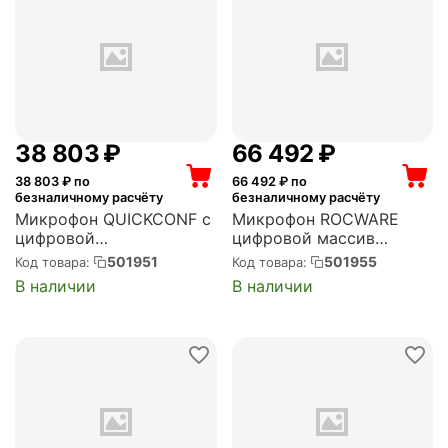
38 803
₽
66 492
₽
38 803
₽ по
66 492
₽ по
безналичному расчёту
безналичному расчёту
Микрофон QUICKCONF с
Микрофон ROCWARE
цифровой
цифровой массив
интеллектуальной
(Rocware RM850)
501951
501955
Код товара:
Код товара:
обработкой сигнала
В наличии
В наличии
(Quickconf RM70)