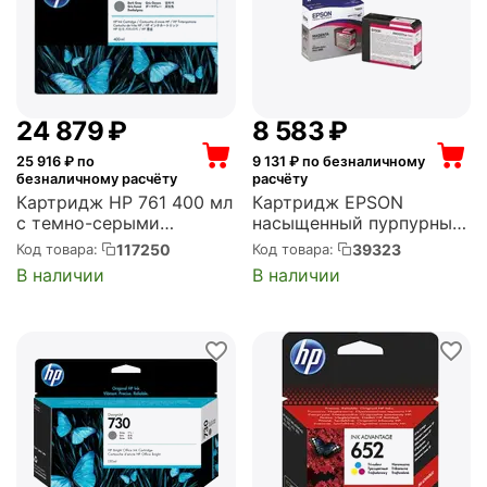
24 879
₽
8 583
₽
25 916
₽ по
9 131
₽ по безналичному
безналичному расчёту
расчёту
Картридж HP 761 400 мл
Картридж EPSON
с темно-серыми
насыщенный пурпурный
чернилами для Designjet
80мл (C13T580A00)
117250
39323
Код товара:
Код товара:
T7100 (CM996A)
В наличии
В наличии