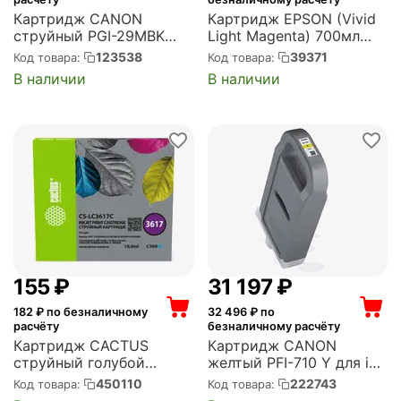
Картридж CANON
Картридж EPSON (Vivid
струйный PGI-29MBK
Light Magenta) 700мл
черный для Pixma Pro 1
(C13T636600)
123538
39371
Код товара:
Код товара:
(4868B001)
В наличии
В наличии
‍155‍
₽
31 197
₽
182
₽ по безналичному
32 496
₽ по
расчёту
безналичному расчёту
Картридж CACTUS
Картридж CANON
струйный голубой
желтый PFI-710 Y для iPF
(10мл) для Brother MFC-
TX-2000/3000/4000 (700
450110
222743
Код товара:
Код товара:
J2330DW/J2730DW/J353
мл) (2357C001)