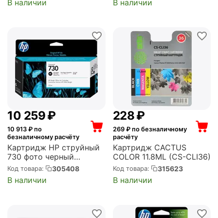
В наличии
В наличии
0DW/J3930DW (CS-
LC3617C)
10 259
₽
‍228‍
₽
10 913
₽ по
269
₽ по безналичному
безналичному расчёту
расчёту
Картридж HP струйный
Картридж CACTUS
730 фото черный
COLOR 11.8ML (CS-CLI36)
(130мл) для DJ T1700
305408
315623
Код товара:
Код товара:
(P2V67A)
В наличии
В наличии