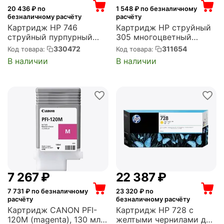
20 436
₽ по
1 548
₽ по безналичному
безналичному расчёту
расчёту
Картридж HP 746
Картридж HP струйный
струйный пурпурный
305 многоцветный
(300 мл) (P2V78A)
(100стр.) (2мл) для DJ
330472
311654
Код товара:
Код товара:
2320/2710/2720
В наличии
В наличии
(3YM60AE)
7 267
₽
22 387
₽
7 731
₽ по безналичному
23 320
₽ по
расчёту
безналичному расчёту
Картридж CANON PFI-
Картридж HP 728 с
120M (magenta), 130 мл
желтыми чернилами для