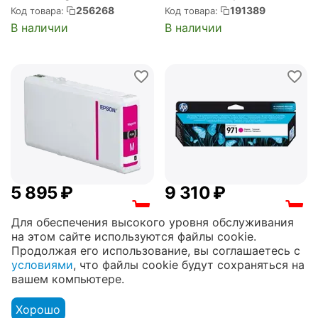
для TM-
принтеров Designjet, 300
256268
191389
Код товара:
Код товара:
200/205/300/305
мл (F9K15A)
В наличии
В наличии
(2887C001)
5 895
₽
9 310
₽
6 271
₽ по безналичному
9 904
₽ по безналичному
Для обеспечения высокого уровня обслуживания
расчёту
расчёту
на этом сайте используются файлы cookie.
Картридж EPSON T7903
Картридж HP струйный
Продолжая его использование, вы соглашаетесь с
пурпурный повышенной
пурпурный Officejet Pro
условиями
, что файлы cookie будут сохраняться на
емкости для WF-
X476dw/X576dw/X451dw
191360
123557
Код товара:
Код товара:
вашем компьютере.
5110DW/WF-5620DWF
/X551dw (2500стр.) 971
В наличии
В наличии
(C13T79034010)
(CN623AE)
Хорошо