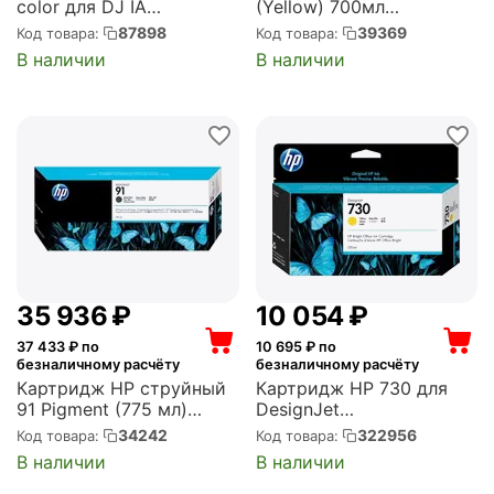
color для DJ IA
(Yellow) 700мл
2515/2516 (CZ102AE)
(C13T636400)
87898
39369
Код товара:
Код товара:
В наличии
В наличии
35 936
₽
10 054
₽
37 433
₽ по
10 695
₽ по
безналичному расчёту
безналичному расчёту
Картридж HP струйный
Картридж HP 730 для
91 Pigment (775 мл)
DesignJet
Matte Black для DJ Z6100
T1600/T1700/T2600, 130
34242
322956
Код товара:
Код товара:
(C9464A)
мл, желтый (P2V64A)
В наличии
В наличии