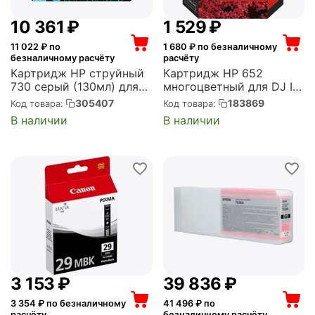
10 361
₽
1 529
₽
11 022
₽ по
1 680
₽ по безналичному
безналичному расчёту
расчёту
Картридж HP струйный
Картридж HP 652
730 серый (130мл) для
многоцветный для DJ IA
DJ T1700 (P2V66A)
1115/2135/3635/4535/38
305407
183869
Код товара:
Код товара:
35/4675 (200стр.)
В наличии
В наличии
(F6V24AE)
3 153
₽
39 836
₽
3 354
₽ по безналичному
41 496
₽ по
расчёту
безналичному расчёту