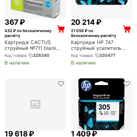
‍367‍
₽
20 214
₽
432
₽ по безналичному
21 056
₽ по
расчёту
безналичному расчёту
Картридж CACTUS
Картридж HP 747
струйный №711 black
струйный усилитель
((73мл) для HP DJ
глянца (300 мл) (P2V87A)
328340
330477
Код товара:
Код товара:
T120/T520) (CS-CZ133)
В наличии
В наличии
19 618
₽
1 409
₽