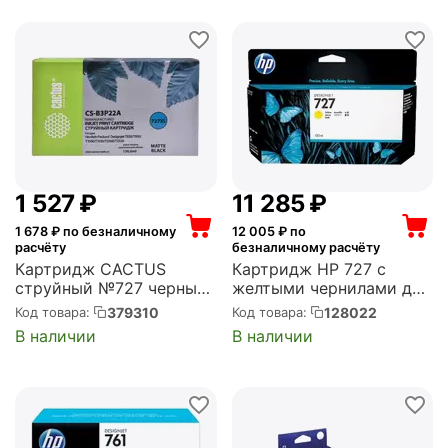
1 527
₽
11 285
₽
1 678
₽ по безналичному
12 005
₽ по
расчёту
безналичному расчёту
Картридж CACTUS
Картридж HP 727 с
струйный №727 черный
желтыми чернилами для
матовый (130мл) для HP
принтеров Designjet, 130
379310
128022
Код товара:
Код товара:
DJ T920/T1500/T2530
мл (B3P21A)
В наличии
В наличии
(CS-B3P22A)