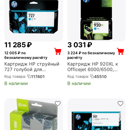
11 285
₽
3 031
₽
12 005
₽ по
3 224
₽ по безналичному
безналичному расчёту
расчёту
Картридж HP струйный
Картридж HP 920XL к
727 голубой для
Officejet 6000/6500,
Designjet T920/T1500
Cyan (CD972AE)
117401
45510
Код товара:
Код товара:
ePrinter series 130-ml
В наличии
В наличии
(B3P19A)