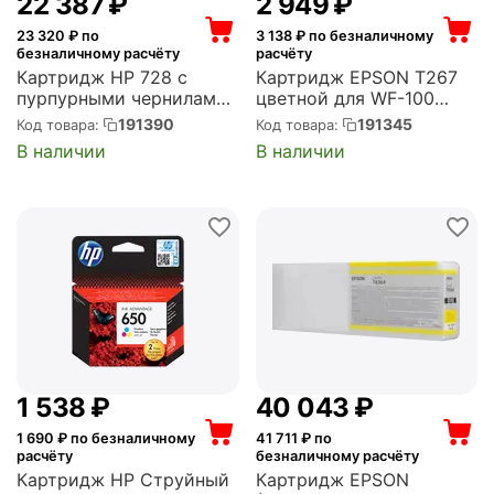
22 387
₽
2 949
₽
23 320
₽ по
3 138
₽ по безналичному
безналичному расчёту
расчёту
Картридж HP 728 с
Картридж EPSON T267
пурпурными чернилами
цветной для WF-100
для принтеров Designjet,
(C13T26704010)
191390
191345
Код товара:
Код товара:
300 мл (F9K16A)
В наличии
В наличии
1 538
₽
40 043
₽
1 690
₽ по безналичному
41 711
₽ по
расчёту
безналичному расчёту
Картридж HP Струйный
Картридж EPSON