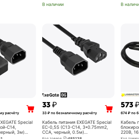
В наличии
В налич
‍33‍
₽
‍573‍
му расчёту
33
₽ по безналичному расчёту
674
₽ по б
EXEGATE Special
Кабель питания EXEGATE Special
Кабель 
вой-C14,
EC-0,5S (C13-C14, 3*0.75mm2,
блокиро
черный, 3м)
CCA, черный, 0.5м)
220В, 16
(EX297759RUS)
(LAN-PP
51
Код товара:
485138
Код товар