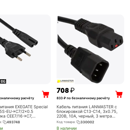
‍708‍
₽
езналичному расчёту
833
₽ по безналичному расчёту
питания EXEGATE Special
Кабель питания LANMASTER с
5S-EU->C7/2x0.5
блокировкой C13-C14, 3х0.75,
лка CEE7/16->C7,
220В, 10А, черный, 3 метра
2, CCA, черный, 0.75м)
(LAN-PP13L/14-3.0-BK)
а:
493748
Код товара:
330002
10RUS)
ии
В наличии