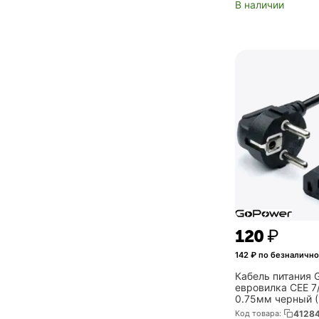
В наличии
‍120‍
₽
142
₽ по безналично
Кабель питания
евровилка CEE 7
0.75мм черный (1
00024054)
Код товара:
4128