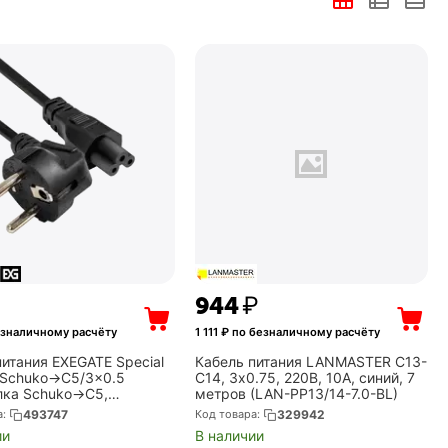
‍944‍
₽
езналичному расчёту
1 111
₽ по безналичному расчёту
питания EXEGATE Special
Кабель питания LANMASTER C13-
Schuko->C5/3x0.5
C14, 3х0.75, 220В, 10А, синий, 7
лка Schuko->C5,
метров (LAN-PP13/14-7.0-BL)
2, CCA, черный, 3м)
а:
493747
Код товара:
329942
16RUS)
ии
В наличии