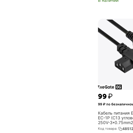
В наличии
‍99‍
₽
99
₽ по безналичном
Кабель питания 
EC-1P (C13 углов
250V-3*0.75mm2,
10A, 1м) (EX297
Код товара:
4851