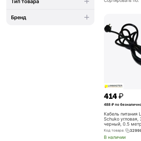
Сортировать по:
Тип товара
Бренд
‍414‍
₽
488
₽ по безналичн
Кабель питания
Schuko угловая, 3
черный, 0.5 мет
PP19/SHA-0.5-BK
Код товара:
3299
В наличии