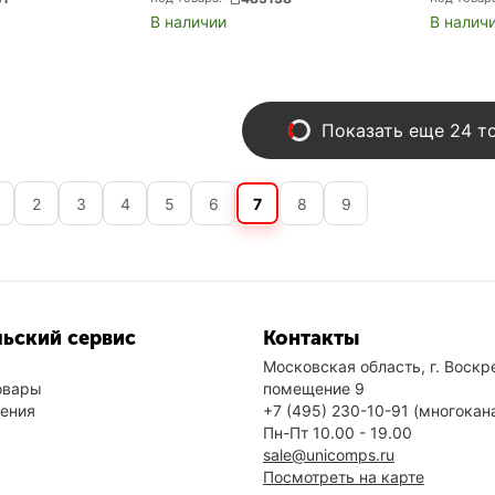
В наличии
В налич
Показать еще 24 т
2
3
4
5
6
7
8
9
ьский сервис
Контакты
Московская область, г. Воскре
овары
помещение 9
нения
+7 (495) 230-10-91
(многокан
Пн-Пт 10.00 - 19.00
sale@unicomps.ru
Посмотреть на карте