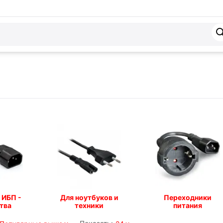
 ИБП -
Для ноутбуков и
Переходники
тва
техники
питания