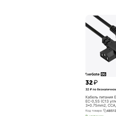
‍32‍
₽
32
₽ по безналичном
Кабель питания 
EC-0,5S (C13 угл
3*0.75mm2, CCA,
(EX297760RUS)
Код товара:
4851