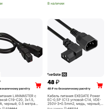
ии
В наличии
₽
‍48‍
₽
езналичному расчёту
48
₽ по безналичному расчёту
питания LANMASTER с
Кабель питания EXEGATE Power
вкой C19-C20, 3х1.5,
EC-0,5P (C13 угловой-C14, VDE-
А, черный, 0.5 метра
250V-3*0.5mm2, медь, черный,
19L/20-0.5-BK)
6A, 0.5м) (EX297740RUS)
а:
329994
Код товара:
485114