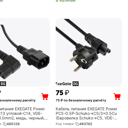
ии
В наличии
₽
‍75‍
₽
безналичному расчёту
75
₽ по безналичному расчёту
питания EXEGATE Power
Кабель питания EXEGATE Power
C13 угловой-C14, VDE-
PC5-0.5P-Schuko->C5/3x0.5Cu
1.0mm2, медь, черный,
(Евровилка Schuko->C5, VDE-
) (EX297752RUS)
250V-3*0.5mm2, медь, черный,
а:
485126
Код товара:
493742
6A, 0.5м) (EX297813RUS)