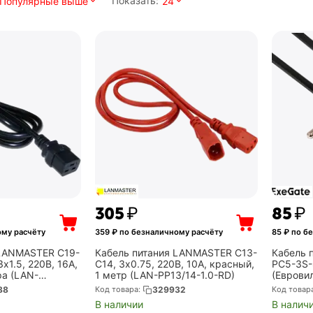
Показать:
Популярные выше
24
‍305‍
₽
‍85‍
₽
ому расчёту
359
₽ по безналичному расчёту
85
₽ по б
 LANMASTER C19-
Кабель питания LANMASTER C13-
Кабель 
х1.5, 220В, 16А,
C14, 3х0.75, 220В, 10А, красный,
PC5-3S-
ра (LAN-
1 метр (LAN-PP13/14-1.0-RD)
(Еврови
)
3*0.5mm
88
Код товара:
329932
Код товар
(EX2978
В наличии
В налич