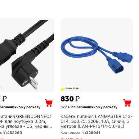
7
₽
‍830‍
₽
 безналичному расчёту
977
₽ по безналичному расчёту
питания GREENCONNECT
Кабель питания LANMASTER C13-
F для ноутбука 3.0m,
C14, 3х0.75, 220В, 10А, синий, 5
а угловая - С5, черный,
метров (LAN-PP13/14-5.0-BL)
, (GCR-54414)
а:
452260
Код товара:
329941