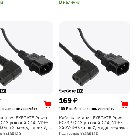
ии
В наличии
₽
‍169‍
₽
езналичному расчёту
169
₽ по безналичному расчёту
питания EXEGATE Power
Кабель питания EXEGATE Power
(C13 угловой-C14, VDE-
EC-3P (C13 угловой-C14, VDE-
1.0mm2, медь, черный,
250V-3*0.75mm2, медь, черный,
м) (EX297751RUS)
10A, 3м) (EX297746RUS)
а:
485120
Код товара:
485125