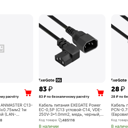
‍83‍
₽
‍28‍
₽
ому расчёту
83
₽ по безналичному расчёту
28
₽ по б
 LANMASTER C13-
Кабель питания EXEGATE Power
Кабель 
3x0.75мм2 1м
EC-0,5P (C13 угловой-C14, VDE-
PCN-0.7
ый (LAN-
250V-3*1.0mm2, медь, черный,
(Еврови
16A, 0.5м) (EX297748RUS)
2*0.5mm
38
Код товара:
485116
Код товар
(EX2978
В наличии
В налич