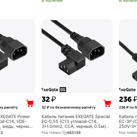
В наличии
В налич
‍32‍
₽
‍236‍
у расчёту
32
₽ по безналичному расчёту
236
₽ по 
EXEGATE Power
Кабель питания EXEGATE Special
Кабель 
ой-C14, VDE-
EC-0,5S (C13 угловой-C14,
EC-3P (
 медь, черный,
3*1.0mm2, CCA, черный, 0.5м)
250V-3*
744RUS)
(EX297768RUS)
16A, 3м
22
Код товара:
485136
Код товар