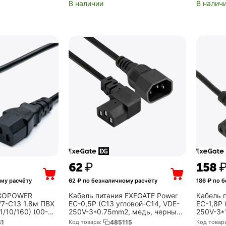
В наличии
В налич
‍62‍
₽
‍158‍
му расчёту
62
₽ по безналичному расчёту
186
₽ по б
 GOPOWER
Кабель питания EXEGATE Power
Кабель 
/7-C13 1.8м ПВХ
EC-0,5P (C13 угловой-C14, VDE-
EC-1,8P 
/10/160) (00-
250V-3*0.75mm2, медь, черный,
250V-3*
10A, 0.5м) (EX297743RUS)
16A, 1.8
41
Код товара:
485115
Код товар