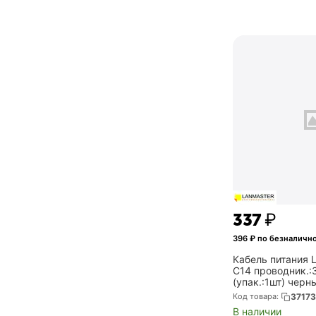
‍337‍
₽
396
₽ по безналичн
Кабель питания
С14 проводник.:
(упак.:1шт) черн
PP13/14-1.0-BK)
Код товара:
3717
В наличии