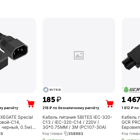
‍185‍
₽
1 46
у расчёту
218
₽ по безналичному расчёту
1 612
₽ по
EXEGATE Special
Кабель питания 5BITES IEC-320-
Кабель 
овой-C14,
C13 / IEC-320-C14 / 220V /
GCR PRO
 черный, 0.5м)
3G*0.75MM / 3M (PC107-30A)
Евровилк
3*1,0mm
35
Код товара:
358993
Код товар