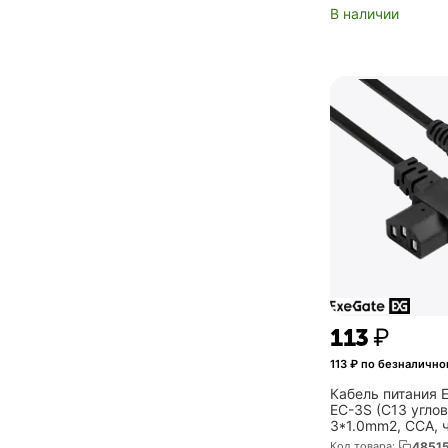
В наличии
‍113‍
₽
113
₽ по безналично
Кабель питания 
EC-3S (C13 угло
3*1.0mm2, CCA, 
(EX297774RUS)
Код товара:
4851