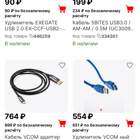
‍90‍
₽
‍199‍
₽
90
₽ по безналичному
234
₽ по безналичному
расчёту
расчёту
Удлинитель EXEGATE
Кабель 5BITES USB3.0 /
USB 2.0 EX-CCF-USB2-
AM-AM / 0.5M (UC3009-
AMAF-2.0F (Am/Af,
005)
446259
334301
Код товара:
Код товара:
позолоченные контакты,
В наличии
В наличии
ферритовые кольца, 2м)
(EX294762RUS)
‍764‍
₽
‍554‍
₽
899
₽ по безналичному
651
₽ по безналичному
расчёту
расчёту
Кабель VCOM адаптер
Удлинитель VCOM ный