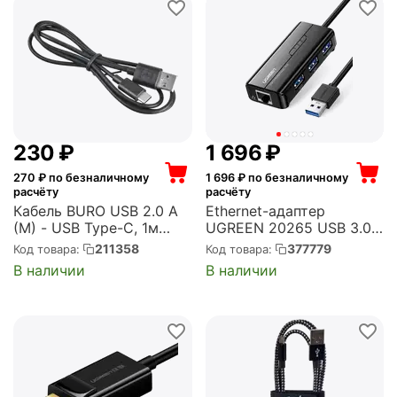
‍230‍
₽
1 696
₽
270
₽ по безналичному
1 696
₽ по безналичному
расчёту
расчёту
Кабель BURO USB 2.0 A
Ethernet-адаптер
(M) - USB Type-C, 1м
UGREEN 20265 USB 3.0
(BHP USB-C 1M)
Hub with Gigabit Ethernet
211358
377779
Код товара:
Код товара:
Adapter. Цвет: черный
В наличии
В наличии
20265 USB 3.0 Hub with
Gigabit Ethernet Adapter
- Black (20265_)