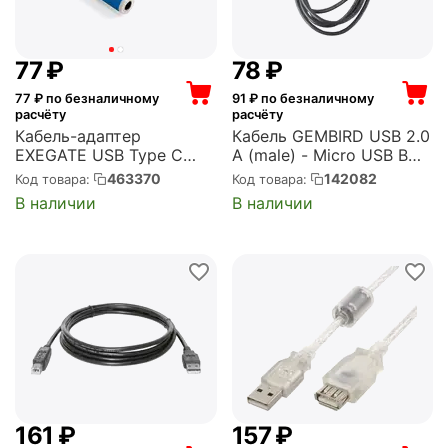
‍77‍
₽
‍78‍
₽
77
₽ по безналичному
91
₽ по безналичному
расчёту
расчёту
Кабель-адаптер
Кабель GEMBIRD USB 2.0
EXEGATE USB Type C
A (male) - Micro USB B
Audio (M), 3.5mm Jack
(male), 1м (CC-mUSB2D-
463370
142082
Код товара:
Код товара:
(F), 0.1м, EX-CCA-
1M)
В наличии
В наличии
UC3.5F-01
(EX296331RUS)
‍161‍
₽
‍157‍
₽