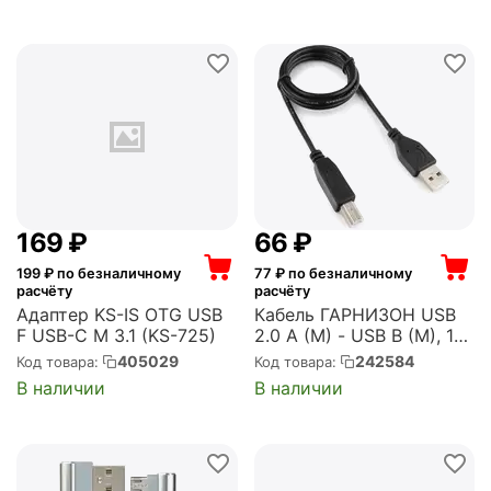
‍169‍
₽
‍66‍
₽
199
₽ по безналичному
77
₽ по безналичному
расчёту
расчёту
Адаптер KS-IS OTG USB
Кабель ГАРНИЗОН USB
F USB-С M 3.1 (KS-725)
2.0 A (M) - USB B (M), 1м
(GCC-USB2-AMBM-1M)
405029
242584
Код товара:
Код товара:
В наличии
В наличии