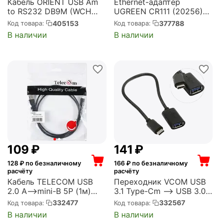
Кабель ORIENT USB Am
Ethernet-адаптер
to RS232 DB9M (WCH
UGREEN CR111 (20256)
CH340, поддержка Win
USB 3.0 Gigabit Ethernet
405153
377788
Код товара:
Код товара:
8.x/10), длина 0.8м,
Adapter. Цвет: черный
В наличии
В наличии
крепеж разъема - винты
CR111 (20256) USB 3.0
(30677) (USS-102N)
Gigabit Ethernet Adapter
- Black (20256_)
‍109‍
₽
‍141‍
₽
128
₽ по безналичному
166
₽ по безналичному
расчёту
расчёту
Кабель TELECOM USB
Переходник VCOM USB
2.0 A-->mini-B 5P (1м)
3.1 Type-Cm --> USB 3.0
черный (TC6911BK-1.0M)
Af , OTG 1,5A , 5,0Gbps ,
332477
332567
Код товара:
Код товара:
0,2m (CU409)
В наличии
В наличии