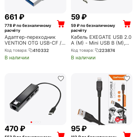
‍661‍
₽
‍59‍
₽
778
₽ по безналичному
59
₽ по безналичному
расчёту
расчёту
Адаптер-переходник
Кабель EXEGATE USB 2.0
VENTION OTG USB-CF /
A (M) - Mini USB B (M),
USB 3.0 AM (CDPH0)
1.8м (EX138938RUS)
410332
223874
Код товара:
Код товара:
В наличии
В наличии
‍470‍
₽
‍95‍
₽