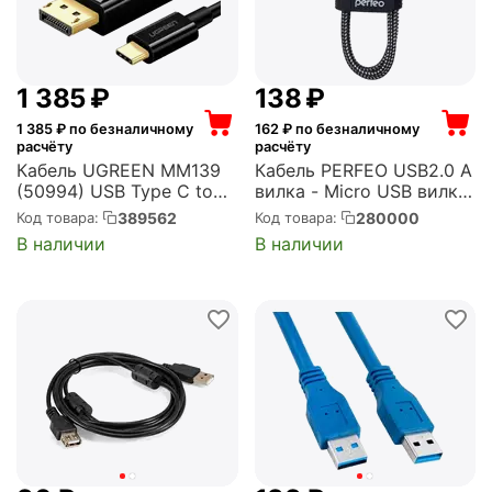
1 385
₽
‍138‍
₽
1 385
₽ по безналичному
162
₽ по безналичному
расчёту
расчёту
Кабель UGREEN MM139
Кабель PERFEO USB2.0 A
(50994) USB Type C to
вилка - Micro USB вилка,
DP Cable. Длина 1,5 м.
черно-белый, длина 3 м.
389562
280000
Код товара:
Код товара:
Цвет: черный MM139
(U4802)
В наличии
В наличии
(50994) USB Type C to
DP Cable 1.5m - Black
(50994_)