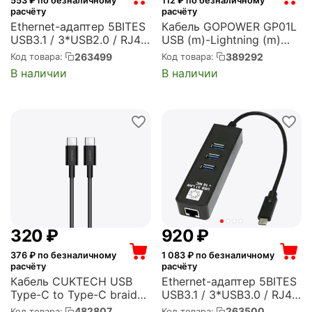
553
₽ по безналичному
112
₽ по безналичному
расчёту
расчёту
Ethernet-адаптер 5BITES
Кабель GOPOWER GP01L
USB3.1 / 3*USB2.0 / RJ45
USB (m)-Lightning (m)
100MB / BLACK (UA3C-
1.0м 2.4A ПВХ черный
263499
389292
Код товара:
Код товара:
45-09BK)
(1/800) (00-00018568)
В наличии
В наличии
‍320‍
₽
‍920‍
₽
376
₽ по безналичному
1 083
₽ по безналичному
расчёту
расчёту
Кабель CUKTECH USB
Ethernet-адаптер 5BITES
Type-C to Type-C braided
USB3.1 / 3*USB3.0 / RJ45
cable(1.5m)3A 60W black
1G / BLACK (UA3C-45-
482807
263500
Код товара:
Код товара: