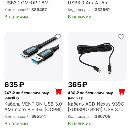
USB3.1 CM-DP 1.8M
USB3.0 Am-Af 5m
(CU422MC-1.8M)
(VUS7065-5M)
389497
332561
Код товара:
Код товара:
В наличии
В наличии
‍635‍
₽
‍365‍
₽
747
₽ по безналичному
430
₽ по безналичному
расчёту
расчёту
Кабель VENTION USB 3.0
Кабель ACD Nexus 939C
AM/micro B - 3м. (COPBI)
[-U939C-G2B1] USB 3.1
Gen2, USB-C male - USB-
395511
386708
Код товара:
Код товара:
C male, 1м, 20В, 5А, E-
В наличии
В наличии
mark, Черный (ACD-