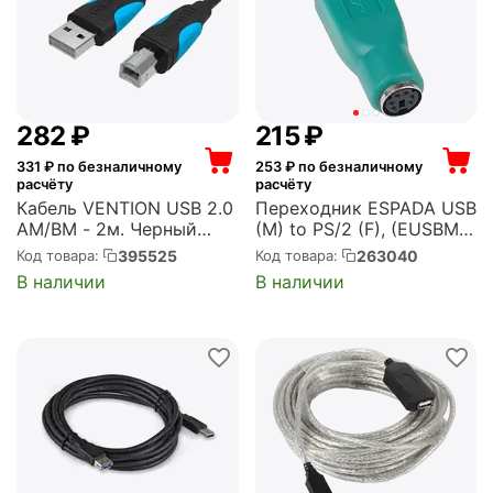
‍282‍
₽
‍215‍
₽
331
₽ по безналичному
253
₽ по безналичному
расчёту
расчёту
Кабель VENTION USB 2.0
Переходник ESPADA USB
AM/BM - 2м. Черный
(M) to PS/2 (F), (EUSBM-
(VAS-A16-B200)
PS/2F)
395525
263040
Код товара:
Код товара:
В наличии
В наличии