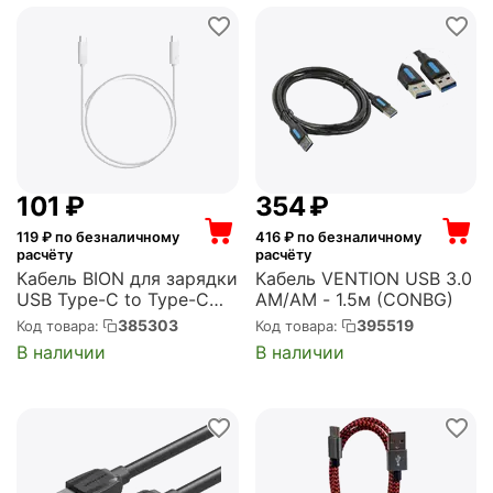
‍101‍
₽
‍354‍
₽
119
₽ по безналичному
416
₽ по безналичному
расчёту
расчёту
Кабель BION для зарядки
Кабель VENTION USB 3.0
USB Type-C to Type-C
AM/AM - 1.5м (CONBG)
(CM/CM), 3A, 60W, 1м,
385303
395519
Код товара:
Код товара:
белый (BXP-CCP-USBC-
В наличии
В наличии
CMCM-1M-W)