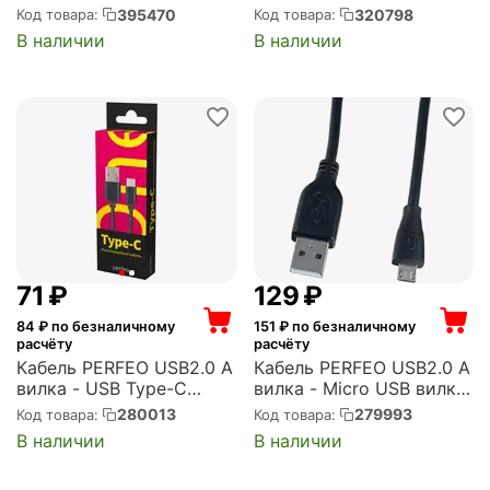
Black Edition (VAS-A45-
(00135748)
395470
320798
Код товара:
Код товара:
B050)
В наличии
В наличии
‍71‍
₽
‍129‍
₽
84
₽ по безналичному
151
₽ по безналичному
расчёту
расчёту
Кабель PERFEO USB2.0 A
Кабель PERFEO USB2.0 A
вилка - USB Type-C
вилка - Micro USB вилка,
вилка, черный, длина 1
длина 5 м. (U4005)
280013
279993
Код товара:
Код товара:
м., бокс (U4703)
В наличии
В наличии