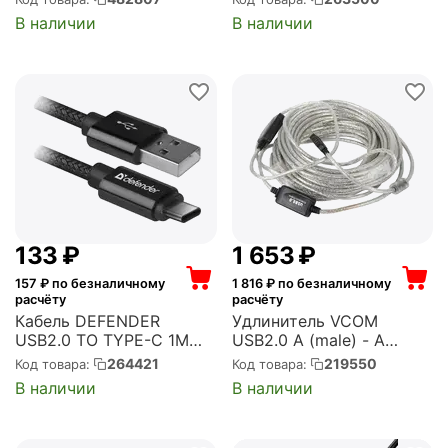
CTC315P
10BK)
В наличии
В наличии
(CKCTC315PCHG)
‍133‍
₽
1 653
₽
157
₽ по безналичному
1 816
₽ по безналичному
расчёту
расчёту
Кабель DEFENDER
Удлинитель VCOM
USB2.0 TO TYPE-C 1M
USB2.0 A (male) - A
BLACK USB09-03T
(female), 15м (VUS7049-
264421
219550
Код товара:
Код товара:
(87814)
15M)
В наличии
В наличии