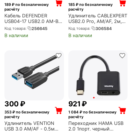
189
₽ по безналичному
185
₽ по безналичному
расчёту
расчёту
Кабель DEFENDER
Удлинитель CABLEXPERT
USB04-17 USB2.0 AM-BM,
USB2.0 Pro, AM/AF, 2м,
5.0м (83765)
экран, 2 феррит.кольца,
256645
306584
Код товара:
Код товара:
прозрачный (CCF-USB2-
В наличии
В наличии
AMAF-TR-2M)
‍300‍
₽
‍921‍
₽
353
₽ по безналичному
1 084
₽ по безналичному
расчёту
расчёту
Удлинитель VENTION
Переходник HAMA USB
USB 3.0 AM/AF - 0.5м
2.0 1порт. черный