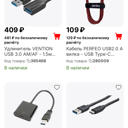
‍409‍
₽
‍109‍
₽
481
₽ по безналичному
129
₽ по безналичному
расчёту
расчёту
Удлинитель VENTION
Кабель PERFEO USB2.0 A
USB 3.0 AM/AF - 1.5м
вилка - USB Type-C
Black Edition (VAS-A45-
вилка, черно-красный,
395468
280009
Код товара:
Код товара:
B150)
длина 1 м. (U4901)
В наличии
В наличии