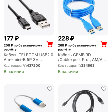
‍177‍
₽
‍228‍
₽
208
₽ по безналичному
268
₽ по безналичному
расчёту
расчёту
Кабель TELECOM USB2.0
Кабель GEMBIRD
Am--mini-B 5P 3м
/Cablexpert Pro , AM/AM,
[6926123463178]
1.8м, экран, синий (CCP-
437200
334963
Код товара:
Код товара:
(TC6911BK-3.0M)
USB3-AMAM-6)
В наличии
В наличии