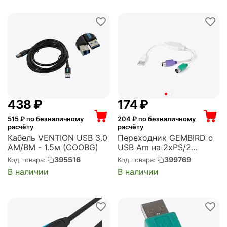
U939C-G2B1)
‍438‍
₽
‍174‍
₽
515
₽ по безналичному
204
₽ по безналичному
расчёту
расчёту
Кабель VENTION USB 3.0
Переходник GEMBIRD с
AM/BM - 1.5м (COOBG)
USB Am на 2xPS/2
(UAPS12)
395516
399769
Код товара:
Код товара:
В наличии
В наличии