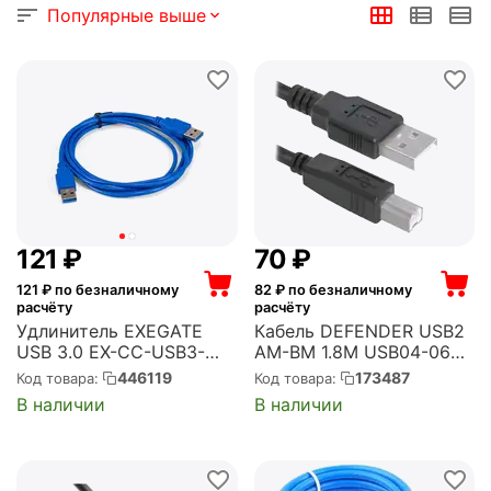
Популярные выше
‍121‍
₽
‍70‍
₽
121
₽ по безналичному
82
₽ по безналичному
расчёту
расчёту
Удлинитель EXEGATE
Кабель DEFENDER USB2
USB 3.0 EX-CC-USB3-
AM-BM 1.8M USB04-06
AMAM-1.8 (Am/Am, 1,8м)
83763 USB USB04-06
446119
173487
Код товара:
Код товара:
(EX294774RUS)
USB2.0 AM-BM, 1.8м
В наличии
В наличии