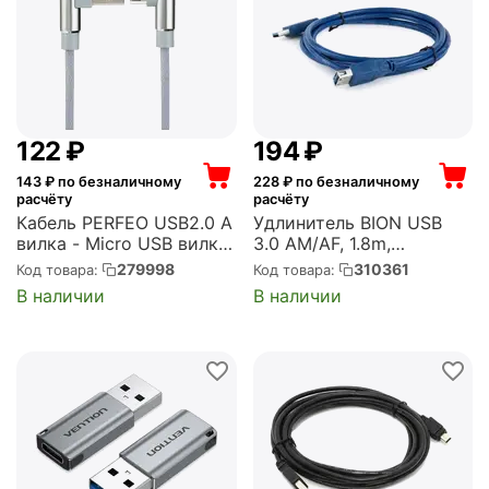
‍122‍
₽
‍194‍
₽
143
₽ по безналичному
228
₽ по безналичному
расчёту
расчёту
Кабель PERFEO USB2.0 A
Удлинитель BION USB
вилка - Micro USB вилка,
3.0 AM/AF, 1.8m,
угловой, серый, длина 1
позолоченные контакты
279998
310361
Код товара:
Код товара:
м., бокс (U4805)
(BXP-CCP-USB3-AMAF-6)
В наличии
В наличии