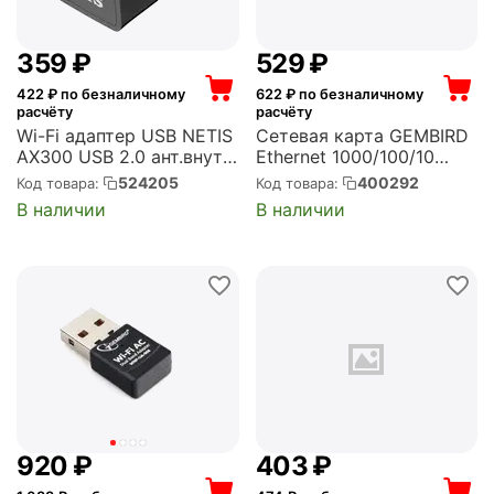
‍359‍
₽
‍529‍
₽
422
₽ по безналичному
622
₽ по безналичному
расчёту
расчёту
Wi-Fi адаптер USB NETIS
Сетевая карта GEMBIRD
AX300 USB 2.0 ант.внутр.
Ethernet 1000/100/10
(WF2130)
Мбит, PCI-express
524205
400292
Код товара:
Код товара:
(052399) (NIC-GX1)
В наличии
В наличии
‍920‍
₽
‍403‍
₽