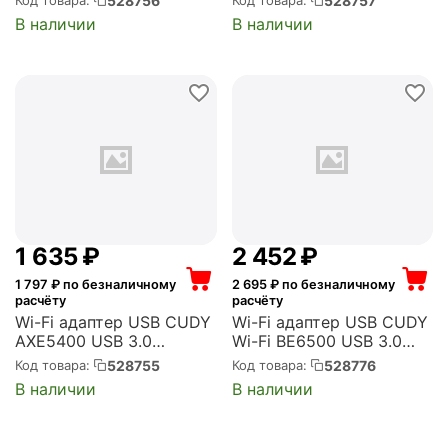
528756
528757
Код товара:
Код товара:
В наличии
В наличии
1 635
₽
2 452
₽
1 797
₽ по безналичному
2 695
₽ по безналичному
расчёту
расчёту
Wi-Fi адаптер USB CUDY
Wi-Fi адаптер USB CUDY
AXE5400 USB 3.0
Wi-Fi BE6500 USB 3.0
(ант.внеш.несъем.) 2ант.
(ант.внеш.несъем.) 2ант.
528755
528776
Код товара:
Код товара:
(Cudy WU5400)
(Cudy WU6500)
В наличии
В наличии