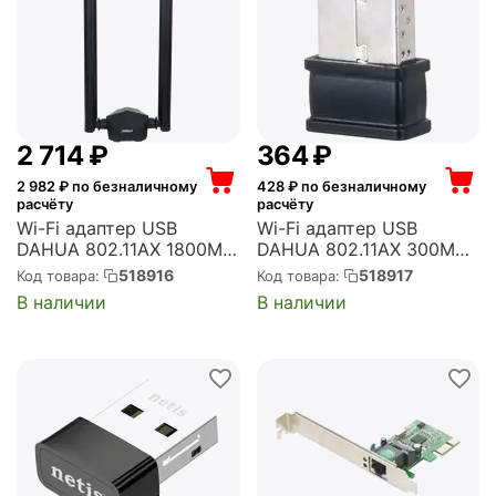
2 714
₽
‍364‍
₽
2 982
₽ по безналичному
428
₽ по безналичному
расчёту
расчёту
Wi-Fi адаптер USB
Wi-Fi адаптер USB
DAHUA 802.11AX 1800M
DAHUA 802.11AX 300M
WIRELESS ADAPTER
WIRELESS ADAPTER
518916
518917
Код товара:
Код товара:
Supports driver-free
Supports driver-free
В наличии
В наличии
installation of Windows10.
installation of Windows10.
(DH-NC1800)
(DH-NC300)