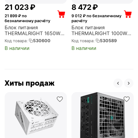
21 023
₽
8 472
₽
21 899
₽ по
9 012
₽ по безналичному
безналичному расчёту
расчёту
Блок питания
Блок питания
THERMALRIGHT 1650W
THERMALRIGHT 1000W
ATX, активный PFC, 140
ATX, активный PFC, 120
530600
530589
Код товара:
Код товара:
мм, 80 PLUS Platinum,
мм, 80 PLUS Gold,
В наличии
В наличии
модульные кабели (TR-
модульные кабели (TR-
TP 1650-W)
TG1000)
Хиты продаж