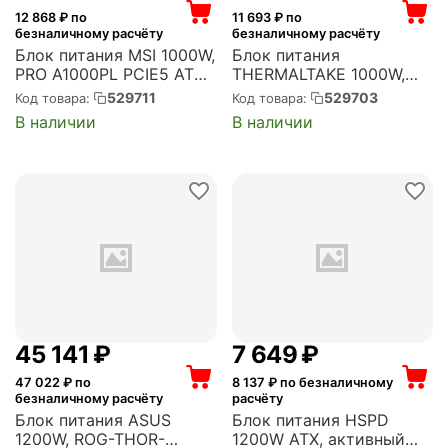
12 868
₽ по
11 693
₽ по
безналичному расчёту
безналичному расчёту
Блок питания MSI 1000W,
Блок питания
PRO A1000PL PCIE5 ATX,
THERMALTAKE 1000W,
активный PFC, 120 мм,
Toughpower GT ATX,
529711
529703
Код товара:
Код товара:
80 PLUS Platinum,
активный PFC, 120 мм,
В наличии
В наличии
модульные кабели (306-
80 PLUS Gold,
7ZPLX11-HD8)
модульные кабели (PS-
TPT-1000FNFAGE-3)
45 141
₽
7 649
₽
47 022
₽ по
8 137
₽ по безналичному
безналичному расчёту
расчёту
Блок питания ASUS
Блок питания HSPD
1200W, ROG-THOR-
1200W ATX, активный