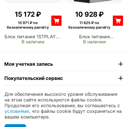
15 172
₽
10 928
₽
15 971
₽ по
11 625
₽ по
безналичному расчёту
безналичному расчёту
Блок питания 1STPLAYER
Блок питания
В наличии
В наличии
1000W, NGDP White ATX,
GAMERSTORM 1000W,
активный PFC, 120 мм,
PN1000M ATX, активный
80 PLUS Platinum,
PFC, 135 мм, 80 PLUS
модульные кабели (HA-
Gold, Cybenetics Gold,
Моя учетная запись
1000BA3-WH)
модульные кабели (R-
PNA00M-FC0B-WGEU)
Покупательский сервис
Контакты
Для обеспечения высокого уровня обслуживания
на этом сайте используются файлы cookie.
Продолжая его использование, вы соглашаетесь с
© 2004 - 2026 ЮНИКОМП. На базе
CS-Cart
и
условиями
, что файлы cookie будут сохраняться на
премиум темы —
© AB: UniTheme2
вашем компьютере.