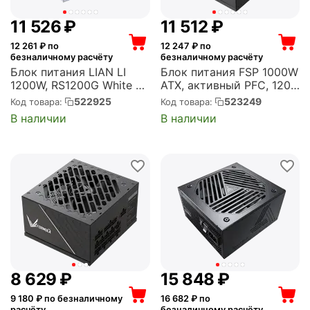
11 526
₽
11 512
₽
12 261
₽ по
12 247
₽ по
безналичному расчёту
безналичному расчёту
Блок питания LIAN LI
Блок питания FSP 1000W
1200W, RS1200G White +
ATX, активный PFC, 120
RS Hub ATX, активный
мм, 80 PLUS Gold,
522925
523249
Код товара:
Код товара:
PFC, 135 мм, 80 PLUS
модульные кабели (VITA-
В наличии
В наличии
Gold, модульные кабели
1000GM)
(G9P.RS1200G.WH00.RU)
8 629
₽
15 848
₽
9 180
₽ по безналичному
16 682
₽ по
расчёту
безналичному расчёту