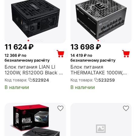
11 624
₽
13 698
₽
12 366
₽ по
14 419
₽ по
безналичному расчёту
безналичному расчёту
Блок питания LIAN LI
Блок питания
1200W, RS1200G Black +
THERMALTAKE 1000W,
RS Hub ATX, активный
Toughpower PT ATX,
522924
523259
Код товара:
Код товара:
PFC, 135 мм, 80 PLUS
активный PFC, 135 мм,
В наличии
В наличии
Gold, модульные кабели
80 PLUS Platinum,
(G9P.RS1200G.BH00.RU)
модульные кабели (PS-
TPP-1000FNFAPE-1)