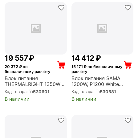
1000F14XG White)
19 557
₽
14 412
₽
20 372
₽ по
15 171
₽ по безналичному
безналичному расчёту
расчёту
Блок питания
Блок питания SAMA
THERMALRIGHT 1350W
1200W, P1200 White
ATX, активный PFC, 140
XPH1200-AP ATX,
530601
530581
Код товара:
Код товара:
мм, 80 PLUS Platinum,
активный PFC, 140 мм,
В наличии
В наличии
модульные кабели (TR-
80 PLUS Platinum,
TP 1350-W)
модульные кабели
(P1200-WHPFF001-EU)