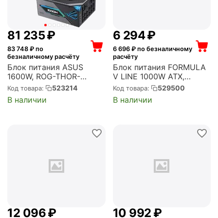
81 235
₽
6 294
₽
83 748
₽ по
6 696
₽ по безналичному
безналичному расчёту
расчёту
Блок питания ASUS
Блок питания FORMULA
1600W, ROG-THOR-
V LINE 1000W ATX,
1600T3-GAMING /PSU,
активный PFC, 120 мм,
523214
529500
Код товара:
Код товара:
CE+UK ATX, активный
80 PLUS Gold (FV-
В наличии
В наличии
PFC, 135 мм, 80 PLUS
1000GD)
Titanium, модульные
кабели, подсветка
(90YE00V1-B0NA00)
12 096
₽
10 992
₽