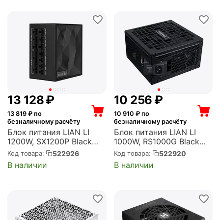
13 128
₽
10 256
₽
13 819
₽ по
10 910
₽ по
безналичному расчёту
безналичному расчёту
Блок питания LIAN LI
Блок питания LIAN LI
1200W, SX1200P Black
1000W, RS1000G Black
ATX, активный PFC, 120
ATX, активный PFC, 135
522926
522920
Код товара:
Код товара:
мм, 80 PLUS Platinum,
мм, 80 PLUS Gold,
В наличии
В наличии
модульные кабели
модульные кабели
(G9P.SX1200P.B000.RU)
(G9P.RS1000G.B000.RU)