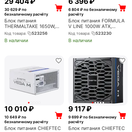
29 404
₽
6 396
₽
30 629
₽ по
6 804
₽ по безналичному
безналичному расчёту
расчёту
Блок питания
Блок питания FORMULA
THERMALTAKE 1650W,
V LINE 1000W ATX,
Toughpower TF3 Gen.5
активный PFC, 120 мм,
523256
523230
Код товара:
Код товара:
ATX, активный PFC, 140
80 PLUS Gold,
В наличии
В наличии
мм, 80 PLUS Titanium,
модульные кабели (FV-
модульные кабели (PS-
1000GM)
TPD-1650FNFATE-1)
10 010
₽
9 117
₽
10 649
₽ по
9 699
₽ по безналичному
безналичному расчёту
расчёту
Блок питания CHIEFTEC
Блок питания CHIEFTEC