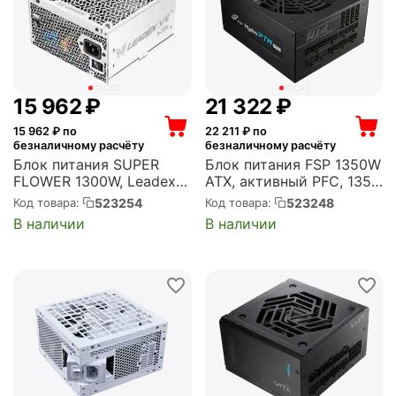
15 962
₽
21 322
₽
15 962
₽ по
22 211
₽ по
безналичному расчёту
безналичному расчёту
Блок питания SUPER
Блок питания FSP 1350W
FLOWER 1300W, Leadex
ATX, активный PFC, 135
VII XG 1300 ATX,
мм, 80 PLUS Platinum,
523254
523248
Код товара:
Код товара:
активный PFC, 140 мм,
модульные кабели
В наличии
В наличии
80 PLUS Gold, Cybenetics
(HPT2-1350M)
Platinum, модульные
кабели (SF-1300F14XG
White)