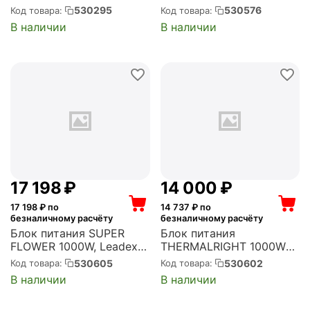
1200P3-GAMING ATX,
PFC, 120 мм, 80 PLUS
530295
530576
Код товара:
Код товара:
активный PFC, 135 мм,
Gold, модульные кабели
В наличии
В наличии
80 PLUS Platinum,
(HST-1200GF-BK)
модульные кабели
(90YE00V2-B0NA00)
17 198
₽
14 000
₽
17 198
₽ по
14 737
₽ по
безналичному расчёту
безналичному расчёту
Блок питания SUPER
Блок питания
FLOWER 1000W, Leadex
THERMALRIGHT 1000W
VII XG White ATX,
SFX, активный PFC, 92
530605
530602
Код товара:
Код товара:
активный PFC, 140 мм,
мм, 80 PLUS Platinum,
В наличии
В наличии
80 PLUS Gold,
модульные кабели (TR-
модульные кабели (SF-
TPFX 1000)