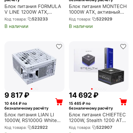
Блок питания FORMULA
Блок питания MONTECH
V LINE 1200W ATX,
1000W ATX, активный
активный PFC, 120 мм,
PFC, 135 мм, 80 PLUS
523233
522929
Код товара:
Код товара:
80 PLUS Platinum,
Gold, модульные кабели
В наличии
В наличии
модульные кабели (FV-
(TITAN GOLD 1000W)
1200PM)
9 817
₽
14 692
₽
10 444
₽ по
15 465
₽ по
безналичному расчёту
безналичному расчёту
Блок питания LIAN LI
Блок питания CHIEFTEC
1000W, RS1000G White
1200W, Stealth 1200 ATX,
ATX, активный PFC, 135
активный PFC, 135 мм,
522922
522907
Код товара:
Код товара:
мм, 80 PLUS Gold,
80 PLUS Platinum,