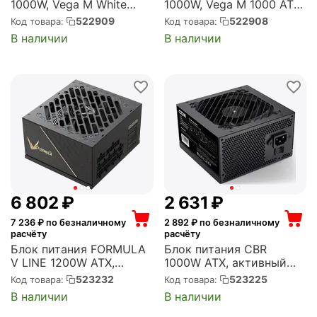
1000W, Vega M White
1000W, Vega M 1000 ATX,
1000 ATX, активный PFC,
активный PFC, 135 мм,
522909
522908
Код товара:
Код товара:
135 мм, 80 PLUS Gold,
80 PLUS Gold,
В наличии
В наличии
модульные кабели (PPG-
модульные кабели (PPG-
1000-CW)
1000-C)
6 802
₽
2 631
₽
7 236
₽ по безналичному
2 892
₽ по безналичному
расчёту
расчёту
Блок питания FORMULA
Блок питания CBR
V LINE 1200W ATX,
1000W ATX, активный
активный PFC, 120 мм,
PFC, 120 мм, 80 PLUS
523232
523225
Код товара:
Код товара:
80 PLUS Gold,
Gold, модульные кабели
В наличии
В наличии
модульные кабели (FV-
(PSU-ATX650-12GM)
1200GM)