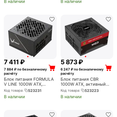
В наличии
В наличии
модульные кабели
модульные кабели (SPX-
(G9P.RS1000G.W000.RU)
1200-FC)
7 411
₽
5 873
₽
7 884
₽ по безналичному
6 247
₽ по безналичному
расчёту
расчёту
Блок питания FORMULA
Блок питания CBR
V LINE 1000W ATX,
1000W ATX, активный
активный PFC, 120 мм,
PFC, 140 мм, 80 PLUS
523231
523223
Код товара:
Код товара:
80 PLUS Platinum,
Gold, модульные кабели
В наличии
В наличии
модульные кабели (FV-
(PSU-ATX1000-14MG)
1000PM)