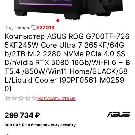
527018
Код товара:
Компьютер ASUS ROG G700TF-726
5KF245W Core Ultra 7 265KF/64G
b/2TB M.2 2280 NVMe PCIe 4.0 SS
D/nVidia RTX 5080 16Gb/Wi-Fi 6 + B
T5.4 /850W/Win11 Home/BLACK/58
L/Liquid Cooler (90PF0561-M0259
0)
Написать отзыв
299 734
₽
309 005
₽ по безналичному расчёту